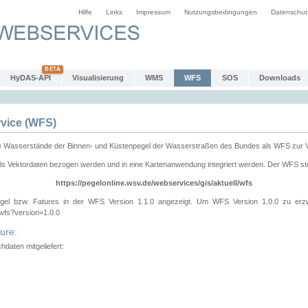
Hilfe
Links
Impressum
Nutzungsbedingungen
Datenschut
HyDAS-API
Visualisierung
WMS
WFS
SOS
Downloads
vice (WFS)
e Wasserstände der Binnen- und Küstenpegel der Wasserstraßen des Bundes als WFS zur 
ls Vektordaten bezogen werden und in eine Kartenanwendung integriert werden. Der WFS ste
https://pegelonline.wsv.de/webservices/gis/aktuell/wfs
gel bzw. Fatures in der WFS Version 1.1.0 angezeigt. Um WFS Version 1.0.0 zu erz
/wfs?version=1.0.0
ure:
daten mitgeliefert: