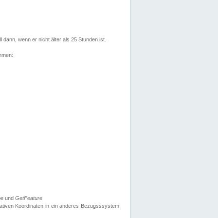
l dann, wenn er nicht älter als 25 Stunden ist.
ehmen:
pe
und
GetFeature
nativen Koordinaten in ein anderes Bezugsssystem