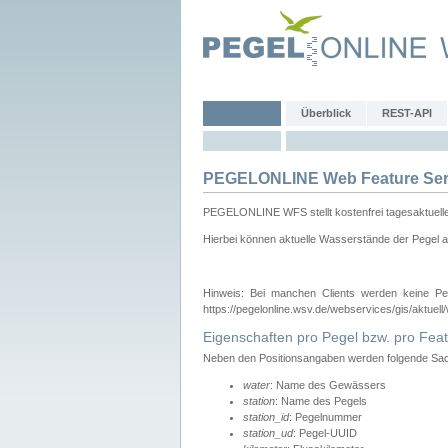
Überblick
REST-API
PEGELONLINE Web Feature Ser
PEGELONLINE WFS stellt kostenfrei tagesaktuell
Hierbei können aktuelle Wasserstände der Pegel a
Hinweis: Bei manchen Clients werden keine Pe
https://pegelonline.wsv.de/webservices/gis/aktuell
Eigenschaften pro Pegel bzw. pro Feat
Neben den Positionsangaben werden folgende Sach
water
: Name des Gewässers
station
: Name des Pegels
station_id
: Pegelnummer
station_ud
: Pegel-UUID