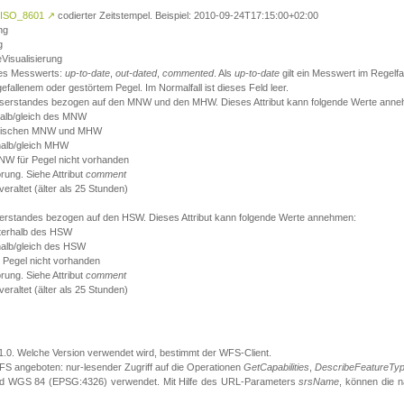
ISO_8601
↗
codierter Zeitstempel. Beispiel: 2010-09-24T17:15:00+02:00
ng
g
eVisualisierung
 des Messwerts:
up-to-date
,
out-dated
,
commented
. Als
up-to-date
gilt ein Messwert im Regelfal
fallenem oder gestörtem Pegel. Im Normalfall ist dieses Feld leer.
sserstandes bezogen auf den MNW und den MHW. Dieses Attribut kann folgende Werte ann
halb/gleich des MNW
 zwischen MNW und MHW
halb/gleich MHW
W für Pegel nicht vorhanden
örung. Siehe Attribut
comment
eraltet (älter als 25 Stunden)
serstandes bezogen auf den HSW. Dieses Attribut kann folgende Werte annehmen:
nterhalb des HSW
halb/gleich des HSW
 Pegel nicht vorhanden
örung. Siehe Attribut
comment
eraltet (älter als 25 Stunden)
.1.0. Welche Version verwendet wird, bestimmt der WFS-Client.
S angeboten: nur-lesender Zugriff auf die Operationen
GetCapabilities
,
DescribeFeatureTy
ird WGS 84 (EPSG:4326) verwendet. Mit Hilfe des URL-Parameters
srsName
, können die 