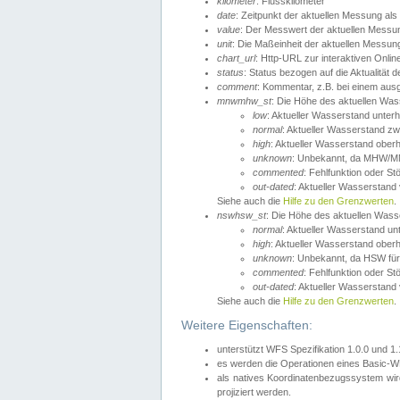
kilometer
: Flusskilometer
date
: Zeitpunkt der aktuellen Messung als
value
: Der Messwert der aktuellen Messu
unit
: Die Maßeinheit der aktuellen Messun
chart_url
: Http-URL zur interaktiven Onlin
status
: Status bezogen auf die Aktualität
comment
: Kommentar, z.B. bei einem ausge
mnwmhw_st
: Die Höhe des aktuellen Wa
low
: Aktueller Wasserstand unter
normal
: Aktueller Wasserstand
high
: Aktueller Wasserstand ober
unknown
: Unbekannt, da MHW/MN
commented
: Fehlfunktion oder St
out-dated
: Aktueller Wasserstand v
Siehe auch die
Hilfe zu den Grenzwerten
.
nswhsw_st
: Die Höhe des aktuellen Was
normal
: Aktueller Wasserstand u
high
: Aktueller Wasserstand ober
unknown
: Unbekannt, da HSW für
commented
: Fehlfunktion oder St
out-dated
: Aktueller Wasserstand v
Siehe auch die
Hilfe zu den Grenzwerten
.
Weitere Eigenschaften:
unterstützt WFS Spezifikation 1.0.0 und 1
es werden die Operationen eines Basic-WF
als natives Koordinatenbezugssystem w
projiziert werden.