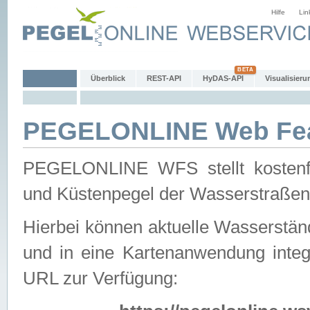
Hilfe
Lin
Überblick
REST-API
HyDAS-API
Visualisieru
PEGELONLINE Web Feat
PEGELONLINE WFS stellt kostenfr
und Küstenpegel der Wasserstraßen
Hierbei können aktuelle Wasserstän
und in eine Kartenanwendung integ
URL zur Verfügung: