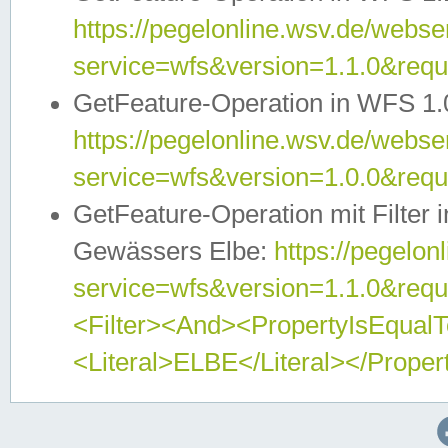
https://pegelonline.wsv.de/webser
service=wfs&version=1.1.0&req
GetFeature-Operation in WFS 1.
https://pegelonline.wsv.de/webser
service=wfs&version=1.0.0&req
GetFeature-Operation mit Filter 
Gewässers Elbe:
https://pegelon
service=wfs&version=1.1.0&req
<Filter><And><PropertyIsEqua
<Literal>ELBE</Literal></Proper