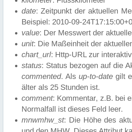
date
: Zeitpunkt der aktuellen M
Beispiel: 2010-09-24T17:15:00+
value
: Der Messwert der aktuel
unit
: Die Maßeinheit der aktuell
chart_url
: Http-URL zur interakti
status
: Status bezogen auf die A
commented
. Als
up-to-date
gilt 
älter als 25 Stunden ist.
comment
: Kommentar, z.B. bei 
Normalfall ist dieses Feld leer.
mnwmhw_st
: Die Höhe des ak
und den MHW. Dieses Attribut k