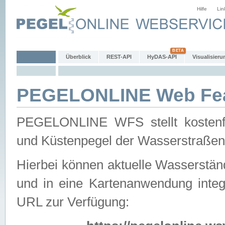
Hilfe
Lin
Überblick
REST-API
HyDAS-API
Visualisieru
PEGELONLINE Web Feat
PEGELONLINE WFS stellt kostenfr
und Küstenpegel der Wasserstraßen
Hierbei können aktuelle Wasserstän
und in eine Kartenanwendung integ
URL zur Verfügung: