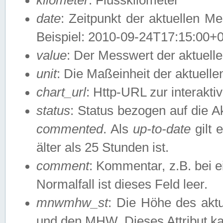
date
: Zeitpunkt der aktuellen M
Beispiel: 2010-09-24T17:15:00+
value
: Der Messwert der aktuel
unit
: Die Maßeinheit der aktuell
chart_url
: Http-URL zur interakti
status
: Status bezogen auf die A
commented
. Als
up-to-date
gilt 
älter als 25 Stunden ist.
comment
: Kommentar, z.B. bei 
Normalfall ist dieses Feld leer.
mnwmhw_st
: Die Höhe des ak
und den MHW. Dieses Attribut k