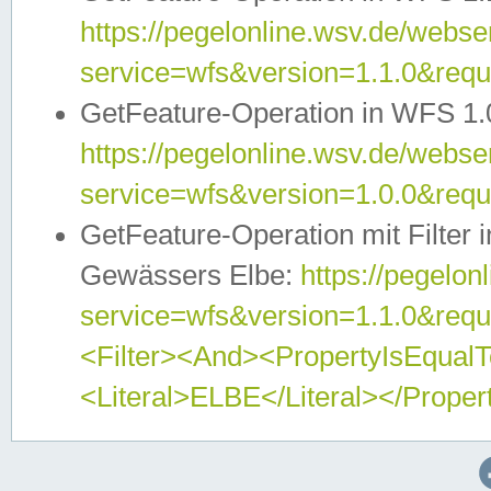
https://pegelonline.wsv.de/webser
service=wfs&version=1.1.0&req
GetFeature-Operation in WFS 1.
https://pegelonline.wsv.de/webser
service=wfs&version=1.0.0&req
GetFeature-Operation mit Filter 
Gewässers Elbe:
https://pegelon
service=wfs&version=1.1.0&req
<Filter><And><PropertyIsEqua
<Literal>ELBE</Literal></Proper