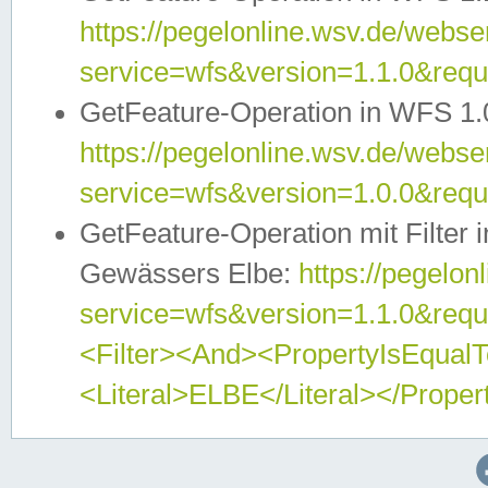
https://pegelonline.wsv.de/webser
service=wfs&version=1.1.0&req
GetFeature-Operation in WFS 1.
https://pegelonline.wsv.de/webser
service=wfs&version=1.0.0&req
GetFeature-Operation mit Filter 
Gewässers Elbe:
https://pegelon
service=wfs&version=1.1.0&req
<Filter><And><PropertyIsEqua
<Literal>ELBE</Literal></Proper