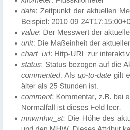
date
: Zeitpunkt der aktuellen M
Beispiel: 2010-09-24T17:15:00+
value
: Der Messwert der aktuel
unit
: Die Maßeinheit der aktuell
chart_url
: Http-URL zur interakti
status
: Status bezogen auf die A
commented
. Als
up-to-date
gilt 
älter als 25 Stunden ist.
comment
: Kommentar, z.B. bei 
Normalfall ist dieses Feld leer.
mnwmhw_st
: Die Höhe des ak
und den MHW. Dieses Attribut k