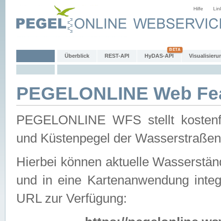
Hilfe
Lin
Überblick
REST-API
HyDAS-API
Visualisieru
PEGELONLINE Web Feat
PEGELONLINE WFS stellt kostenfr
und Küstenpegel der Wasserstraßen
Hierbei können aktuelle Wasserstän
und in eine Kartenanwendung integ
URL zur Verfügung: