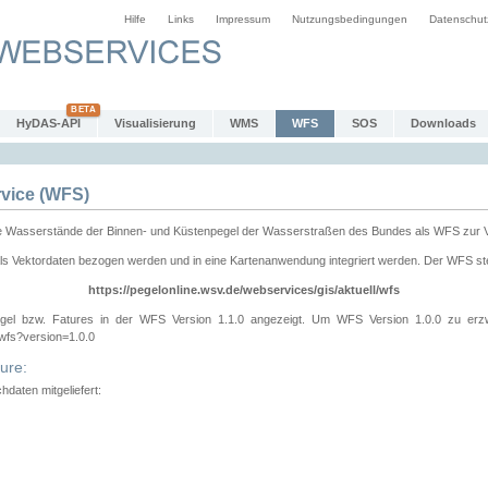
Hilfe
Links
Impressum
Nutzungsbedingungen
Datenschut
HyDAS-API
Visualisierung
WMS
WFS
SOS
Downloads
vice (WFS)
e Wasserstände der Binnen- und Küstenpegel der Wasserstraßen des Bundes als WFS zur 
ls Vektordaten bezogen werden und in eine Kartenanwendung integriert werden. Der WFS ste
https://pegelonline.wsv.de/webservices/gis/aktuell/wfs
gel bzw. Fatures in der WFS Version 1.1.0 angezeigt. Um WFS Version 1.0.0 zu erz
/wfs?version=1.0.0
ure:
daten mitgeliefert: