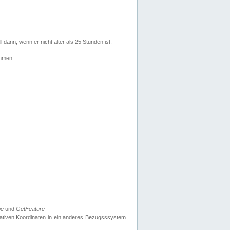
l dann, wenn er nicht älter als 25 Stunden ist.
ehmen:
pe
und
GetFeature
nativen Koordinaten in ein anderes Bezugsssystem