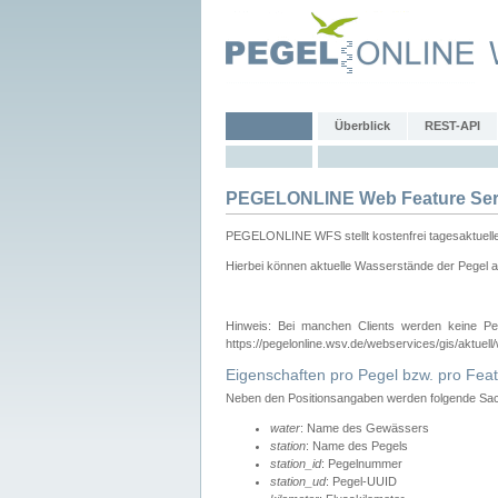
Überblick
REST-API
PEGELONLINE Web Feature Ser
PEGELONLINE WFS stellt kostenfrei tagesaktuell
Hierbei können aktuelle Wasserstände der Pegel a
Hinweis: Bei manchen Clients werden keine Pe
https://pegelonline.wsv.de/webservices/gis/aktuell
Eigenschaften pro Pegel bzw. pro Feat
Neben den Positionsangaben werden folgende Sach
water
: Name des Gewässers
station
: Name des Pegels
station_id
: Pegelnummer
station_ud
: Pegel-UUID