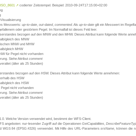
ISO_8601
↗
codierter Zeitstempel. Beispiel: 2010-09-24T17:15:00+02:00
ng
g
eVisualisierung
 des Messwerts:
up-to-date
,
out-dated
,
commented
. Als
up-to-date
gilt ein Messwert im Regelfal
fallenem oder gestörtem Pegel. Im Normalfall ist dieses Feld leer.
sserstandes bezogen auf den MNW und den MHW. Dieses Attribut kann folgende Werte ann
halb/gleich des MNW
 zwischen MNW und MHW
halb/gleich MHW
W für Pegel nicht vorhanden
örung. Siehe Attribut
comment
eraltet (älter als 25 Stunden)
serstandes bezogen auf den HSW. Dieses Attribut kann folgende Werte annehmen:
nterhalb des HSW
halb/gleich des HSW
 Pegel nicht vorhanden
örung. Siehe Attribut
comment
eraltet (älter als 25 Stunden)
.1.0. Welche Version verwendet wird, bestimmt der WFS-Client.
S angeboten: nur-lesender Zugriff auf die Operationen
GetCapabilities
,
DescribeFeatureTy
ird WGS 84 (EPSG:4326) verwendet. Mit Hilfe des URL-Parameters
srsName
, können die 