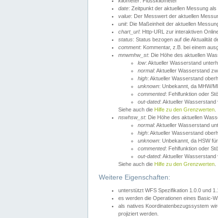
kilometer
: Flusskilometer
date
: Zeitpunkt der aktuellen Messung als
value
: Der Messwert der aktuellen Messu
unit
: Die Maßeinheit der aktuellen Messun
chart_url
: Http-URL zur interaktiven Onlin
status
: Status bezogen auf die Aktualität
comment
: Kommentar, z.B. bei einem ausge
mnwmhw_st
: Die Höhe des aktuellen Wa
low
: Aktueller Wasserstand unter
normal
: Aktueller Wasserstand
high
: Aktueller Wasserstand ober
unknown
: Unbekannt, da MHW/MN
commented
: Fehlfunktion oder St
out-dated
: Aktueller Wasserstand v
Siehe auch die
Hilfe zu den Grenzwerten
.
nswhsw_st
: Die Höhe des aktuellen Was
normal
: Aktueller Wasserstand u
high
: Aktueller Wasserstand ober
unknown
: Unbekannt, da HSW für
commented
: Fehlfunktion oder St
out-dated
: Aktueller Wasserstand v
Siehe auch die
Hilfe zu den Grenzwerten
.
Weitere Eigenschaften:
unterstützt WFS Spezifikation 1.0.0 und 1
es werden die Operationen eines Basic-WF
als natives Koordinatenbezugssystem w
projiziert werden.