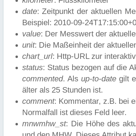
date
: Zeitpunkt der aktuellen M
Beispiel: 2010-09-24T17:15:00+
value
: Der Messwert der aktuel
unit
: Die Maßeinheit der aktuell
chart_url
: Http-URL zur interakti
status
: Status bezogen auf die A
commented
. Als
up-to-date
gilt 
älter als 25 Stunden ist.
comment
: Kommentar, z.B. bei 
Normalfall ist dieses Feld leer.
mnwmhw_st
: Die Höhe des ak
und den MHW. Dieses Attribut k