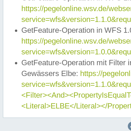
https://pegelonline.wsv.de/webser
service=wfs&version=1.1.0&req
GetFeature-Operation in WFS 1.
https://pegelonline.wsv.de/webser
service=wfs&version=1.0.0&req
GetFeature-Operation mit Filter 
Gewässers Elbe:
https://pegelon
service=wfs&version=1.1.0&req
<Filter><And><PropertyIsEqua
<Literal>ELBE</Literal></Proper