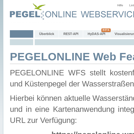
Hilfe
Lin
Überblick
REST-API
HyDAS-API
Visualisieru
PEGELONLINE Web Feat
PEGELONLINE WFS stellt kostenfr
und Küstenpegel der Wasserstraßen
Hierbei können aktuelle Wasserstän
und in eine Kartenanwendung integ
URL zur Verfügung: