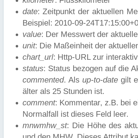
date
: Zeitpunkt der aktuellen M
Beispiel: 2010-09-24T17:15:00+
value
: Der Messwert der aktuel
unit
: Die Maßeinheit der aktuell
chart_url
: Http-URL zur interakti
status
: Status bezogen auf die A
commented
. Als
up-to-date
gilt 
älter als 25 Stunden ist.
comment
: Kommentar, z.B. bei 
Normalfall ist dieses Feld leer.
mnwmhw_st
: Die Höhe des ak
und den MHW. Dieses Attribut k