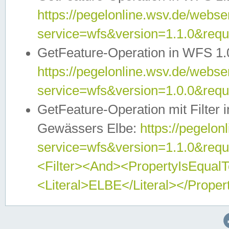
https://pegelonline.wsv.de/webser
service=wfs&version=1.1.0&req
GetFeature-Operation in WFS 1.
https://pegelonline.wsv.de/webser
service=wfs&version=1.0.0&req
GetFeature-Operation mit Filter 
Gewässers Elbe:
https://pegelon
service=wfs&version=1.1.0&req
<Filter><And><PropertyIsEqua
<Literal>ELBE</Literal></Proper