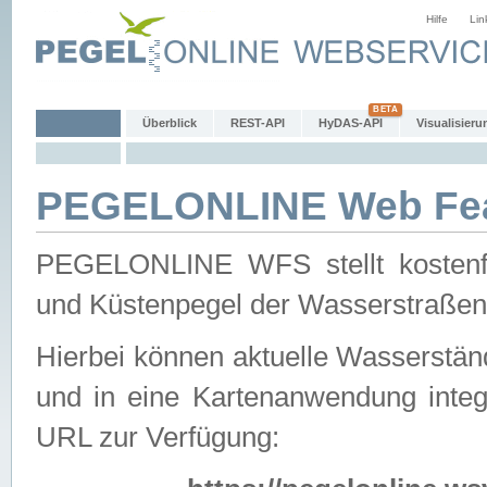
Hilfe
Lin
Überblick
REST-API
HyDAS-API
Visualisieru
PEGELONLINE Web Feat
PEGELONLINE WFS stellt kostenfr
und Küstenpegel der Wasserstraßen
Hierbei können aktuelle Wasserstän
und in eine Kartenanwendung integ
URL zur Verfügung: