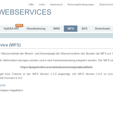
Hilfe
Links
Impressum
Nutzungsbedingungen
Datenschut
HyDAS-API
Visualisierung
WMS
WFS
SOS
Downloads
vice (WFS)
e Wasserstände der Binnen- und Küstenpegel der Wasserstraßen des Bundes als WFS zur 
ls Vektordaten bezogen werden und in eine Kartenanwendung integriert werden. Der WFS ste
https://pegelonline.wsv.de/webservices/gis/aktuell/wfs
gel bzw. Fatures in der WFS Version 1.1.0 angezeigt. Um WFS Version 1.0.0 zu erz
/wfs?version=1.0.0
ure:
daten mitgeliefert: