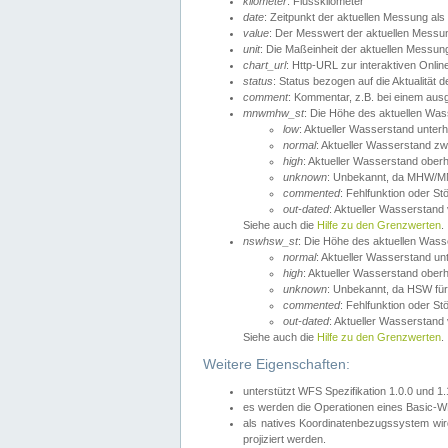
kilometer
: Flusskilometer
date
: Zeitpunkt der aktuellen Messung als
value
: Der Messwert der aktuellen Messu
unit
: Die Maßeinheit der aktuellen Messun
chart_url
: Http-URL zur interaktiven Onlin
status
: Status bezogen auf die Aktualität
comment
: Kommentar, z.B. bei einem ausge
mnwmhw_st
: Die Höhe des aktuellen Wa
low
: Aktueller Wasserstand unter
normal
: Aktueller Wasserstand
high
: Aktueller Wasserstand ober
unknown
: Unbekannt, da MHW/MN
commented
: Fehlfunktion oder St
out-dated
: Aktueller Wasserstand v
Siehe auch die
Hilfe zu den Grenzwerten
.
nswhsw_st
: Die Höhe des aktuellen Was
normal
: Aktueller Wasserstand u
high
: Aktueller Wasserstand ober
unknown
: Unbekannt, da HSW für
commented
: Fehlfunktion oder St
out-dated
: Aktueller Wasserstand v
Siehe auch die
Hilfe zu den Grenzwerten
.
Weitere Eigenschaften:
unterstützt WFS Spezifikation 1.0.0 und 1
es werden die Operationen eines Basic-WF
als natives Koordinatenbezugssystem w
projiziert werden.