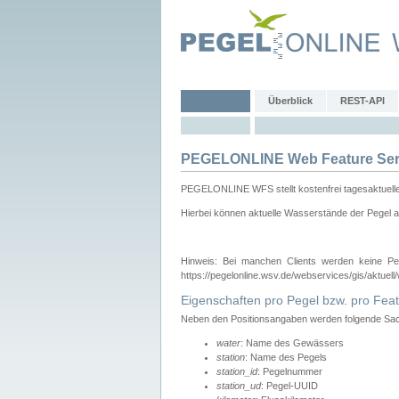
Überblick
REST-API
PEGELONLINE Web Feature Ser
PEGELONLINE WFS stellt kostenfrei tagesaktuell
Hierbei können aktuelle Wasserstände der Pegel a
Hinweis: Bei manchen Clients werden keine Pe
https://pegelonline.wsv.de/webservices/gis/aktuell
Eigenschaften pro Pegel bzw. pro Feat
Neben den Positionsangaben werden folgende Sach
water
: Name des Gewässers
station
: Name des Pegels
station_id
: Pegelnummer
station_ud
: Pegel-UUID