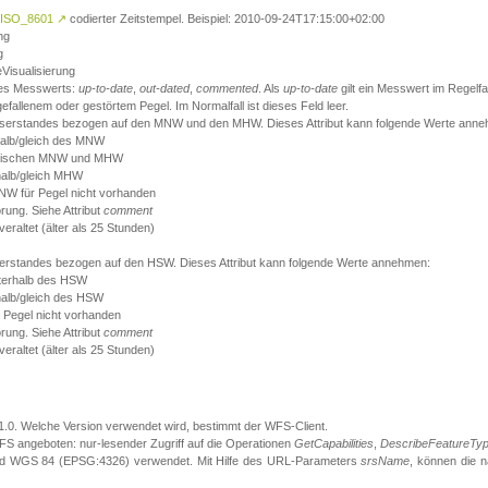
ISO_8601
↗
codierter Zeitstempel. Beispiel: 2010-09-24T17:15:00+02:00
ng
g
eVisualisierung
 des Messwerts:
up-to-date
,
out-dated
,
commented
. Als
up-to-date
gilt ein Messwert im Regelfal
fallenem oder gestörtem Pegel. Im Normalfall ist dieses Feld leer.
sserstandes bezogen auf den MNW und den MHW. Dieses Attribut kann folgende Werte ann
halb/gleich des MNW
 zwischen MNW und MHW
halb/gleich MHW
W für Pegel nicht vorhanden
örung. Siehe Attribut
comment
eraltet (älter als 25 Stunden)
serstandes bezogen auf den HSW. Dieses Attribut kann folgende Werte annehmen:
nterhalb des HSW
halb/gleich des HSW
 Pegel nicht vorhanden
örung. Siehe Attribut
comment
eraltet (älter als 25 Stunden)
.1.0. Welche Version verwendet wird, bestimmt der WFS-Client.
S angeboten: nur-lesender Zugriff auf die Operationen
GetCapabilities
,
DescribeFeatureTy
ird WGS 84 (EPSG:4326) verwendet. Mit Hilfe des URL-Parameters
srsName
, können die 