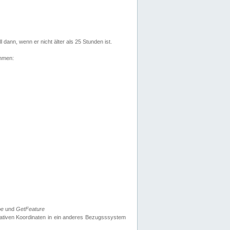
l dann, wenn er nicht älter als 25 Stunden ist.
ehmen:
pe
und
GetFeature
nativen Koordinaten in ein anderes Bezugsssystem