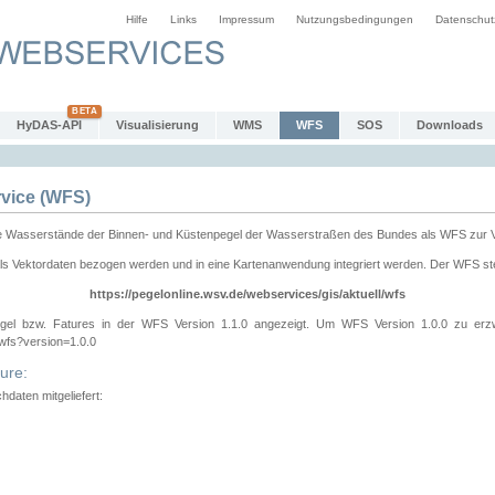
Hilfe
Links
Impressum
Nutzungsbedingungen
Datenschut
HyDAS-API
Visualisierung
WMS
WFS
SOS
Downloads
vice (WFS)
e Wasserstände der Binnen- und Küstenpegel der Wasserstraßen des Bundes als WFS zur 
ls Vektordaten bezogen werden und in eine Kartenanwendung integriert werden. Der WFS ste
https://pegelonline.wsv.de/webservices/gis/aktuell/wfs
gel bzw. Fatures in der WFS Version 1.1.0 angezeigt. Um WFS Version 1.0.0 zu erz
/wfs?version=1.0.0
ure:
daten mitgeliefert: