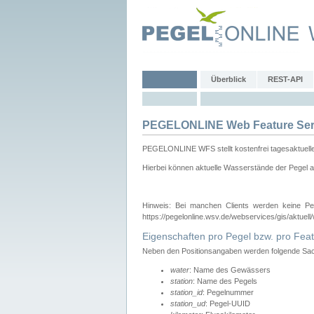
Überblick
REST-API
PEGELONLINE Web Feature Ser
PEGELONLINE WFS stellt kostenfrei tagesaktuell
Hierbei können aktuelle Wasserstände der Pegel a
Hinweis: Bei manchen Clients werden keine Pe
https://pegelonline.wsv.de/webservices/gis/aktuell
Eigenschaften pro Pegel bzw. pro Feat
Neben den Positionsangaben werden folgende Sach
water
: Name des Gewässers
station
: Name des Pegels
station_id
: Pegelnummer
station_ud
: Pegel-UUID