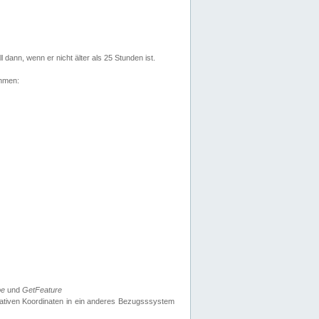
l dann, wenn er nicht älter als 25 Stunden ist.
ehmen:
pe
und
GetFeature
nativen Koordinaten in ein anderes Bezugsssystem