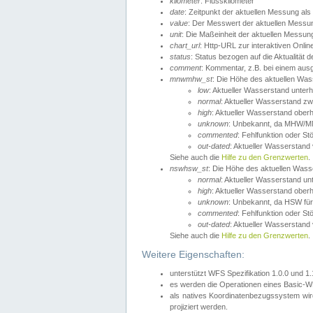
kilometer
: Flusskilometer
date
: Zeitpunkt der aktuellen Messung als
value
: Der Messwert der aktuellen Messu
unit
: Die Maßeinheit der aktuellen Messun
chart_url
: Http-URL zur interaktiven Onlin
status
: Status bezogen auf die Aktualität
comment
: Kommentar, z.B. bei einem ausge
mnwmhw_st
: Die Höhe des aktuellen Wa
low
: Aktueller Wasserstand unter
normal
: Aktueller Wasserstand
high
: Aktueller Wasserstand ober
unknown
: Unbekannt, da MHW/MN
commented
: Fehlfunktion oder St
out-dated
: Aktueller Wasserstand v
Siehe auch die
Hilfe zu den Grenzwerten
.
nswhsw_st
: Die Höhe des aktuellen Was
normal
: Aktueller Wasserstand u
high
: Aktueller Wasserstand ober
unknown
: Unbekannt, da HSW für
commented
: Fehlfunktion oder St
out-dated
: Aktueller Wasserstand v
Siehe auch die
Hilfe zu den Grenzwerten
.
Weitere Eigenschaften:
unterstützt WFS Spezifikation 1.0.0 und 1
es werden die Operationen eines Basic-WF
als natives Koordinatenbezugssystem w
projiziert werden.