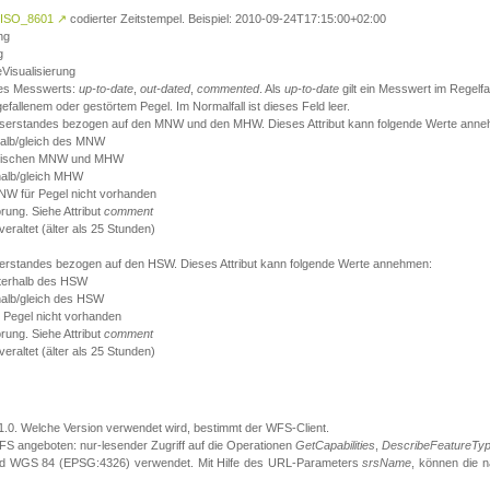
ISO_8601
↗
codierter Zeitstempel. Beispiel: 2010-09-24T17:15:00+02:00
ng
g
eVisualisierung
 des Messwerts:
up-to-date
,
out-dated
,
commented
. Als
up-to-date
gilt ein Messwert im Regelfal
fallenem oder gestörtem Pegel. Im Normalfall ist dieses Feld leer.
sserstandes bezogen auf den MNW und den MHW. Dieses Attribut kann folgende Werte ann
halb/gleich des MNW
 zwischen MNW und MHW
halb/gleich MHW
W für Pegel nicht vorhanden
örung. Siehe Attribut
comment
eraltet (älter als 25 Stunden)
serstandes bezogen auf den HSW. Dieses Attribut kann folgende Werte annehmen:
nterhalb des HSW
halb/gleich des HSW
 Pegel nicht vorhanden
örung. Siehe Attribut
comment
eraltet (älter als 25 Stunden)
.1.0. Welche Version verwendet wird, bestimmt der WFS-Client.
S angeboten: nur-lesender Zugriff auf die Operationen
GetCapabilities
,
DescribeFeatureTy
ird WGS 84 (EPSG:4326) verwendet. Mit Hilfe des URL-Parameters
srsName
, können die 