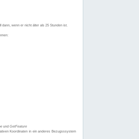
l dann, wenn er nicht älter als 25 Stunden ist.
ehmen:
pe
und
GetFeature
nativen Koordinaten in ein anderes Bezugsssystem