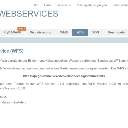
Hilfe
Links
Impressum
Nutzungsbedingungen
Datenschut
HyDAS-API
Visualisierung
WMS
WFS
SOS
Downloads
vice (WFS)
e Wasserstände der Binnen- und Küstenpegel der Wasserstraßen des Bundes als WFS zur 
ls Vektordaten bezogen werden und in eine Kartenanwendung integriert werden. Der WFS ste
https://pegelonline.wsv.de/webservices/gis/aktuell/wfs
gel bzw. Fatures in der WFS Version 1.1.0 angezeigt. Um WFS Version 1.0.0 zu erz
/wfs?version=1.0.0
ure:
daten mitgeliefert: