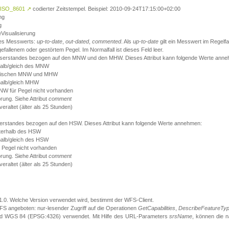
ISO_8601
↗
codierter Zeitstempel. Beispiel: 2010-09-24T17:15:00+02:00
ng
g
eVisualisierung
 des Messwerts:
up-to-date
,
out-dated
,
commented
. Als
up-to-date
gilt ein Messwert im Regelfal
fallenem oder gestörtem Pegel. Im Normalfall ist dieses Feld leer.
sserstandes bezogen auf den MNW und den MHW. Dieses Attribut kann folgende Werte ann
halb/gleich des MNW
 zwischen MNW und MHW
halb/gleich MHW
W für Pegel nicht vorhanden
örung. Siehe Attribut
comment
eraltet (älter als 25 Stunden)
serstandes bezogen auf den HSW. Dieses Attribut kann folgende Werte annehmen:
nterhalb des HSW
halb/gleich des HSW
 Pegel nicht vorhanden
örung. Siehe Attribut
comment
eraltet (älter als 25 Stunden)
.1.0. Welche Version verwendet wird, bestimmt der WFS-Client.
S angeboten: nur-lesender Zugriff auf die Operationen
GetCapabilities
,
DescribeFeatureTy
ird WGS 84 (EPSG:4326) verwendet. Mit Hilfe des URL-Parameters
srsName
, können die 