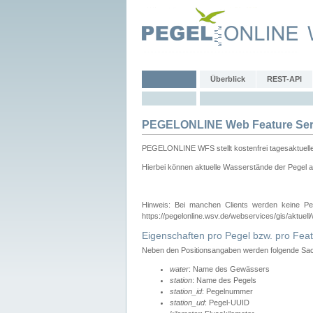
Überblick
REST-API
PEGELONLINE Web Feature Ser
PEGELONLINE WFS stellt kostenfrei tagesaktuell
Hierbei können aktuelle Wasserstände der Pegel a
Hinweis: Bei manchen Clients werden keine Pe
https://pegelonline.wsv.de/webservices/gis/aktuell
Eigenschaften pro Pegel bzw. pro Feat
Neben den Positionsangaben werden folgende Sach
water
: Name des Gewässers
station
: Name des Pegels
station_id
: Pegelnummer
station_ud
: Pegel-UUID