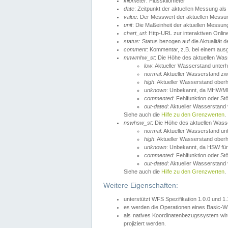
kilometer
: Flusskilometer
date
: Zeitpunkt der aktuellen Messung als
value
: Der Messwert der aktuellen Messu
unit
: Die Maßeinheit der aktuellen Messun
chart_url
: Http-URL zur interaktiven Onlin
status
: Status bezogen auf die Aktualität
comment
: Kommentar, z.B. bei einem ausge
mnwmhw_st
: Die Höhe des aktuellen Wa
low
: Aktueller Wasserstand unter
normal
: Aktueller Wasserstand
high
: Aktueller Wasserstand ober
unknown
: Unbekannt, da MHW/MN
commented
: Fehlfunktion oder St
out-dated
: Aktueller Wasserstand v
Siehe auch die
Hilfe zu den Grenzwerten
.
nswhsw_st
: Die Höhe des aktuellen Was
normal
: Aktueller Wasserstand u
high
: Aktueller Wasserstand ober
unknown
: Unbekannt, da HSW für
commented
: Fehlfunktion oder St
out-dated
: Aktueller Wasserstand v
Siehe auch die
Hilfe zu den Grenzwerten
.
Weitere Eigenschaften:
unterstützt WFS Spezifikation 1.0.0 und 1
es werden die Operationen eines Basic-WF
als natives Koordinatenbezugssystem w
projiziert werden.