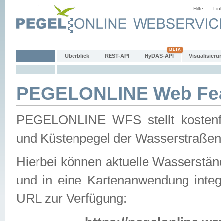
Hilfe
Lin
Überblick
REST-API
HyDAS-API
Visualisieru
PEGELONLINE Web Feat
PEGELONLINE WFS stellt kostenfr
und Küstenpegel der Wasserstraßen
Hierbei können aktuelle Wasserstän
und in eine Kartenanwendung integ
URL zur Verfügung: