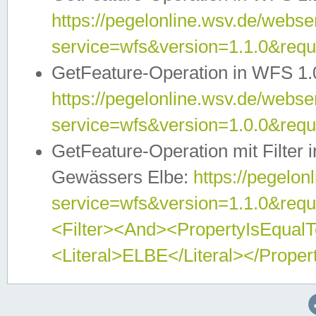
https://pegelonline.wsv.de/webser
service=wfs&version=1.1.0&req
GetFeature-Operation in WFS 1.
https://pegelonline.wsv.de/webser
service=wfs&version=1.0.0&req
GetFeature-Operation mit Filter 
Gewässers Elbe:
https://pegelon
service=wfs&version=1.1.0&req
<Filter><And><PropertyIsEqua
<Literal>ELBE</Literal></Proper