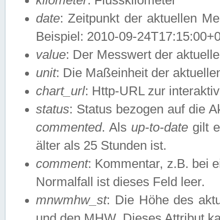
date
: Zeitpunkt der aktuellen M
Beispiel: 2010-09-24T17:15:00+
value
: Der Messwert der aktuel
unit
: Die Maßeinheit der aktuell
chart_url
: Http-URL zur interakti
status
: Status bezogen auf die A
commented
. Als
up-to-date
gilt 
älter als 25 Stunden ist.
comment
: Kommentar, z.B. bei 
Normalfall ist dieses Feld leer.
mnwmhw_st
: Die Höhe des ak
und den MHW. Dieses Attribut k