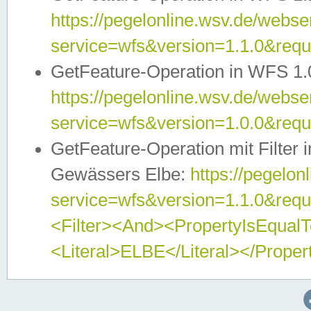
https://pegelonline.wsv.de/webser
service=wfs&version=1.1.0&req
GetFeature-Operation in WFS 1.
https://pegelonline.wsv.de/webser
service=wfs&version=1.0.0&req
GetFeature-Operation mit Filter 
Gewässers Elbe:
https://pegelon
service=wfs&version=1.1.0&req
<Filter><And><PropertyIsEqua
<Literal>ELBE</Literal></Proper