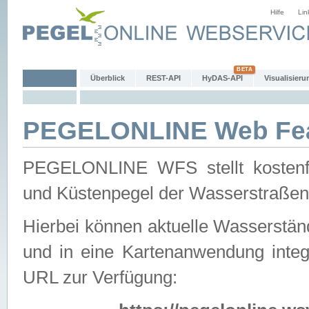
Hilfe
Lin
Überblick
REST-API
HyDAS-API
Visualisieru
PEGELONLINE Web Feat
PEGELONLINE WFS stellt kostenfr
und Küstenpegel der Wasserstraßen
Hierbei können aktuelle Wasserstän
und in eine Kartenanwendung integ
URL zur Verfügung: