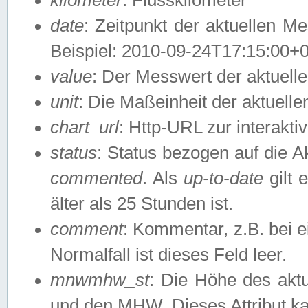
date
: Zeitpunkt der aktuellen M
Beispiel: 2010-09-24T17:15:00+
value
: Der Messwert der aktuel
unit
: Die Maßeinheit der aktuell
chart_url
: Http-URL zur interakti
status
: Status bezogen auf die A
commented
. Als
up-to-date
gilt 
älter als 25 Stunden ist.
comment
: Kommentar, z.B. bei 
Normalfall ist dieses Feld leer.
mnwmhw_st
: Die Höhe des ak
und den MHW. Dieses Attribut k