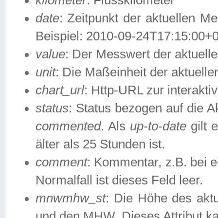
date
: Zeitpunkt der aktuellen M
Beispiel: 2010-09-24T17:15:00+
value
: Der Messwert der aktuel
unit
: Die Maßeinheit der aktuell
chart_url
: Http-URL zur interakti
status
: Status bezogen auf die A
commented
. Als
up-to-date
gilt 
älter als 25 Stunden ist.
comment
: Kommentar, z.B. bei 
Normalfall ist dieses Feld leer.
mnwmhw_st
: Die Höhe des ak
und den MHW. Dieses Attribut k