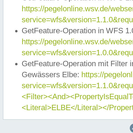
https://pegelonline.wsv.de/webser
service=wfs&version=1.1.0&req
GetFeature-Operation in WFS 1.
https://pegelonline.wsv.de/webser
service=wfs&version=1.0.0&req
GetFeature-Operation mit Filter 
Gewässers Elbe:
https://pegelon
service=wfs&version=1.1.0&req
<Filter><And><PropertyIsEqua
<Literal>ELBE</Literal></Proper