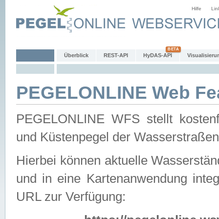
Hilfe
Lin
Überblick
REST-API
HyDAS-API
Visualisieru
PEGELONLINE Web Feat
PEGELONLINE WFS stellt kostenfr
und Küstenpegel der Wasserstraßen
Hierbei können aktuelle Wasserstän
und in eine Kartenanwendung integ
URL zur Verfügung: