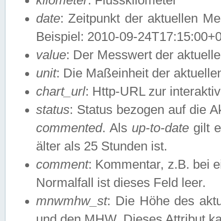
date
: Zeitpunkt der aktuellen M
Beispiel: 2010-09-24T17:15:00+
value
: Der Messwert der aktuel
unit
: Die Maßeinheit der aktuell
chart_url
: Http-URL zur interakti
status
: Status bezogen auf die A
commented
. Als
up-to-date
gilt 
älter als 25 Stunden ist.
comment
: Kommentar, z.B. bei 
Normalfall ist dieses Feld leer.
mnwmhw_st
: Die Höhe des ak
und den MHW. Dieses Attribut k