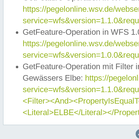
https://pegelonline.wsv.de/webser
service=wfs&version=1.1.0&req
GetFeature-Operation in WFS 1.
https://pegelonline.wsv.de/webser
service=wfs&version=1.0.0&req
GetFeature-Operation mit Filter 
Gewässers Elbe:
https://pegelon
service=wfs&version=1.1.0&req
<Filter><And><PropertyIsEqua
<Literal>ELBE</Literal></Proper