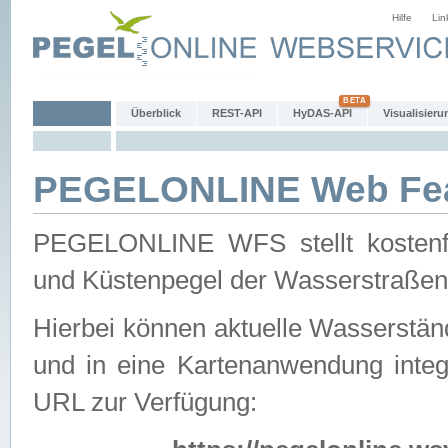
Hilfe
Lin
Überblick
REST-API
HyDAS-API
Visualisieru
PEGELONLINE Web Feat
PEGELONLINE WFS stellt kostenfr
und Küstenpegel der Wasserstraßen
Hierbei können aktuelle Wasserstän
und in eine Kartenanwendung integ
URL zur Verfügung: