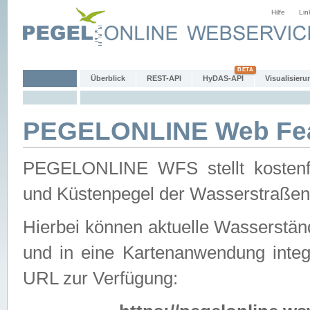
Hilfe
Lin
Überblick
REST-API
HyDAS-API
Visualisieru
PEGELONLINE Web Feat
PEGELONLINE WFS stellt kostenfr
und Küstenpegel der Wasserstraßen
Hierbei können aktuelle Wasserstän
und in eine Kartenanwendung integ
URL zur Verfügung: