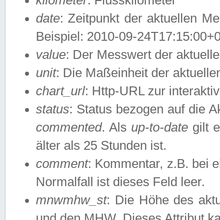
date
: Zeitpunkt der aktuellen M
Beispiel: 2010-09-24T17:15:00+
value
: Der Messwert der aktuel
unit
: Die Maßeinheit der aktuell
chart_url
: Http-URL zur interakti
status
: Status bezogen auf die A
commented
. Als
up-to-date
gilt 
älter als 25 Stunden ist.
comment
: Kommentar, z.B. bei 
Normalfall ist dieses Feld leer.
mnwmhw_st
: Die Höhe des ak
und den MHW. Dieses Attribut k