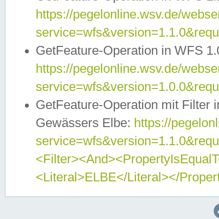
https://pegelonline.wsv.de/webser
service=wfs&version=1.1.0&req
GetFeature-Operation in WFS 1.
https://pegelonline.wsv.de/webser
service=wfs&version=1.0.0&req
GetFeature-Operation mit Filter 
Gewässers Elbe:
https://pegelon
service=wfs&version=1.1.0&req
<Filter><And><PropertyIsEqua
<Literal>ELBE</Literal></Proper