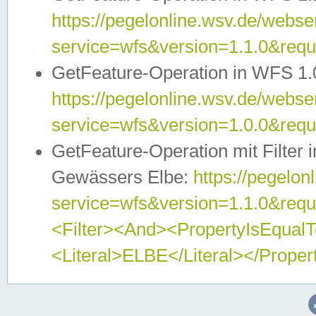
https://pegelonline.wsv.de/webser
service=wfs&version=1.1.0&req
GetFeature-Operation in WFS 1.
https://pegelonline.wsv.de/webser
service=wfs&version=1.0.0&req
GetFeature-Operation mit Filter 
Gewässers Elbe:
https://pegelon
service=wfs&version=1.1.0&req
<Filter><And><PropertyIsEqua
<Literal>ELBE</Literal></Proper