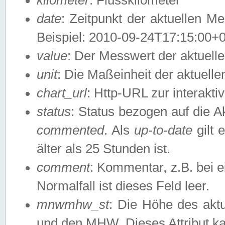
date
: Zeitpunkt der aktuellen M
Beispiel: 2010-09-24T17:15:00+
value
: Der Messwert der aktuel
unit
: Die Maßeinheit der aktuell
chart_url
: Http-URL zur interakti
status
: Status bezogen auf die A
commented
. Als
up-to-date
gilt 
älter als 25 Stunden ist.
comment
: Kommentar, z.B. bei 
Normalfall ist dieses Feld leer.
mnwmhw_st
: Die Höhe des ak
und den MHW. Dieses Attribut k