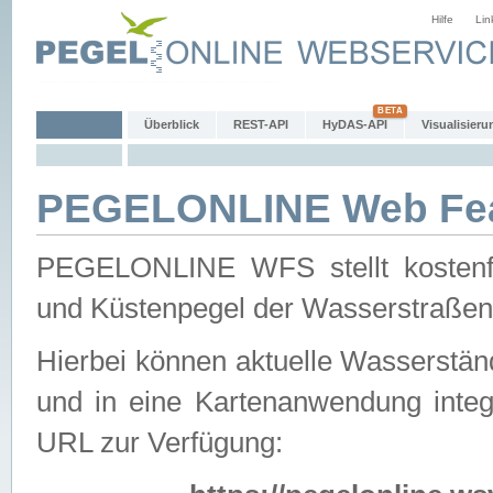
Hilfe
Lin
Überblick
REST-API
HyDAS-API
Visualisieru
PEGELONLINE Web Feat
PEGELONLINE WFS stellt kostenfr
und Küstenpegel der Wasserstraßen
Hierbei können aktuelle Wasserstän
und in eine Kartenanwendung integ
URL zur Verfügung: