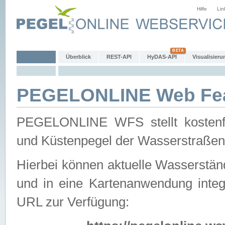
Hilfe
Lin
Überblick
REST-API
HyDAS-API
Visualisieru
PEGELONLINE Web Feat
PEGELONLINE WFS stellt kostenfr
und Küstenpegel der Wasserstraßen
Hierbei können aktuelle Wasserstän
und in eine Kartenanwendung integ
URL zur Verfügung: