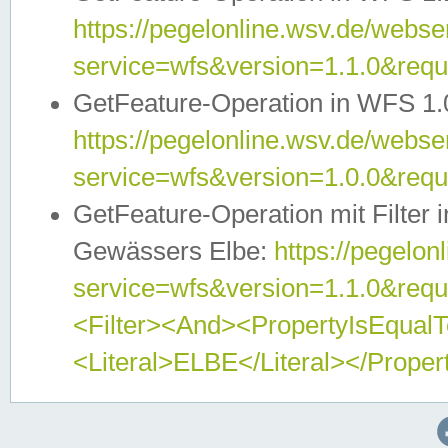
https://pegelonline.wsv.de/webser
service=wfs&version=1.1.0&req
GetFeature-Operation in WFS 1.
https://pegelonline.wsv.de/webser
service=wfs&version=1.0.0&req
GetFeature-Operation mit Filter 
Gewässers Elbe:
https://pegelon
service=wfs&version=1.1.0&req
<Filter><And><PropertyIsEqua
<Literal>ELBE</Literal></Proper