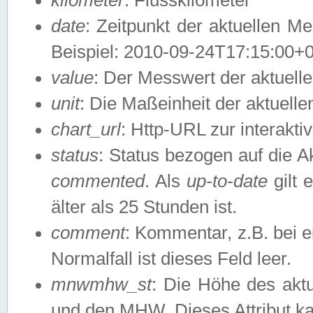
date
: Zeitpunkt der aktuellen M
Beispiel: 2010-09-24T17:15:00+
value
: Der Messwert der aktuel
unit
: Die Maßeinheit der aktuell
chart_url
: Http-URL zur interakti
status
: Status bezogen auf die A
commented
. Als
up-to-date
gilt 
älter als 25 Stunden ist.
comment
: Kommentar, z.B. bei 
Normalfall ist dieses Feld leer.
mnwmhw_st
: Die Höhe des ak
und den MHW. Dieses Attribut k