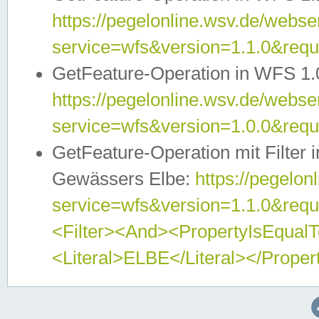
https://pegelonline.wsv.de/webser
service=wfs&version=1.1.0&req
GetFeature-Operation in WFS 1.
https://pegelonline.wsv.de/webser
service=wfs&version=1.0.0&req
GetFeature-Operation mit Filter 
Gewässers Elbe:
https://pegelon
service=wfs&version=1.1.0&req
<Filter><And><PropertyIsEqua
<Literal>ELBE</Literal></Proper