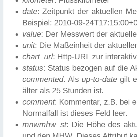
date
: Zeitpunkt der aktuellen M
Beispiel: 2010-09-24T17:15:00+
value
: Der Messwert der aktuel
unit
: Die Maßeinheit der aktuell
chart_url
: Http-URL zur interakti
status
: Status bezogen auf die A
commented
. Als
up-to-date
gilt 
älter als 25 Stunden ist.
comment
: Kommentar, z.B. bei 
Normalfall ist dieses Feld leer.
mnwmhw_st
: Die Höhe des ak
und den MHW. Dieses Attribut k