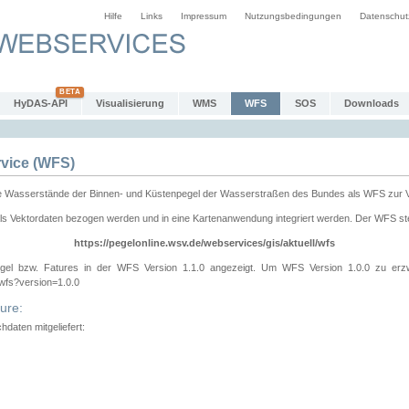
Hilfe
Links
Impressum
Nutzungsbedingungen
Datenschut
HyDAS-API
Visualisierung
WMS
WFS
SOS
Downloads
vice (WFS)
e Wasserstände der Binnen- und Küstenpegel der Wasserstraßen des Bundes als WFS zur 
ls Vektordaten bezogen werden und in eine Kartenanwendung integriert werden. Der WFS ste
https://pegelonline.wsv.de/webservices/gis/aktuell/wfs
gel bzw. Fatures in der WFS Version 1.1.0 angezeigt. Um WFS Version 1.0.0 zu erz
/wfs?version=1.0.0
ure:
daten mitgeliefert: