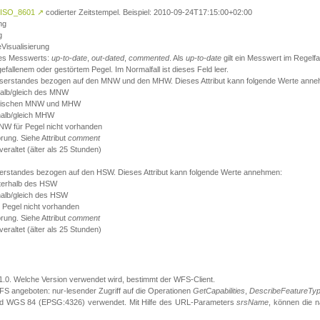
ISO_8601
↗
codierter Zeitstempel. Beispiel: 2010-09-24T17:15:00+02:00
ng
g
eVisualisierung
 des Messwerts:
up-to-date
,
out-dated
,
commented
. Als
up-to-date
gilt ein Messwert im Regelfal
fallenem oder gestörtem Pegel. Im Normalfall ist dieses Feld leer.
sserstandes bezogen auf den MNW und den MHW. Dieses Attribut kann folgende Werte ann
halb/gleich des MNW
 zwischen MNW und MHW
halb/gleich MHW
W für Pegel nicht vorhanden
örung. Siehe Attribut
comment
eraltet (älter als 25 Stunden)
serstandes bezogen auf den HSW. Dieses Attribut kann folgende Werte annehmen:
nterhalb des HSW
halb/gleich des HSW
 Pegel nicht vorhanden
örung. Siehe Attribut
comment
eraltet (älter als 25 Stunden)
.1.0. Welche Version verwendet wird, bestimmt der WFS-Client.
S angeboten: nur-lesender Zugriff auf die Operationen
GetCapabilities
,
DescribeFeatureTy
ird WGS 84 (EPSG:4326) verwendet. Mit Hilfe des URL-Parameters
srsName
, können die 