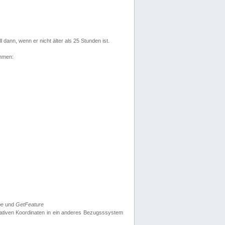
l dann, wenn er nicht älter als 25 Stunden ist.
ehmen:
pe
und
GetFeature
nativen Koordinaten in ein anderes Bezugsssystem