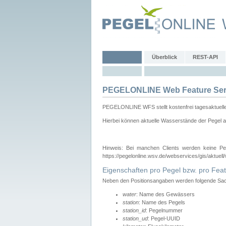
Überblick
REST-API
PEGELONLINE Web Feature Ser
PEGELONLINE WFS stellt kostenfrei tagesaktuell
Hierbei können aktuelle Wasserstände der Pegel a
Hinweis: Bei manchen Clients werden keine Pe
https://pegelonline.wsv.de/webservices/gis/aktuell
Eigenschaften pro Pegel bzw. pro Feat
Neben den Positionsangaben werden folgende Sach
water
: Name des Gewässers
station
: Name des Pegels
station_id
: Pegelnummer
station_ud
: Pegel-UUID