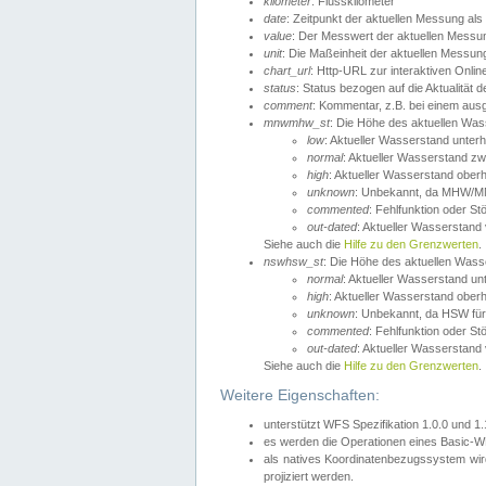
kilometer
: Flusskilometer
date
: Zeitpunkt der aktuellen Messung als
value
: Der Messwert der aktuellen Messu
unit
: Die Maßeinheit der aktuellen Messun
chart_url
: Http-URL zur interaktiven Onlin
status
: Status bezogen auf die Aktualität
comment
: Kommentar, z.B. bei einem ausge
mnwmhw_st
: Die Höhe des aktuellen Wa
low
: Aktueller Wasserstand unter
normal
: Aktueller Wasserstand
high
: Aktueller Wasserstand ober
unknown
: Unbekannt, da MHW/MN
commented
: Fehlfunktion oder St
out-dated
: Aktueller Wasserstand v
Siehe auch die
Hilfe zu den Grenzwerten
.
nswhsw_st
: Die Höhe des aktuellen Was
normal
: Aktueller Wasserstand u
high
: Aktueller Wasserstand ober
unknown
: Unbekannt, da HSW für
commented
: Fehlfunktion oder St
out-dated
: Aktueller Wasserstand v
Siehe auch die
Hilfe zu den Grenzwerten
.
Weitere Eigenschaften:
unterstützt WFS Spezifikation 1.0.0 und 1
es werden die Operationen eines Basic-WF
als natives Koordinatenbezugssystem w
projiziert werden.