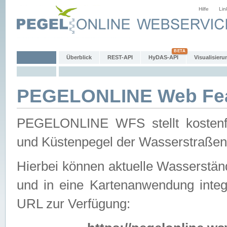
Hilfe
Lin
Überblick
REST-API
HyDAS-API
Visualisieru
PEGELONLINE Web Feat
PEGELONLINE WFS stellt kostenfr
und Küstenpegel der Wasserstraßen
Hierbei können aktuelle Wasserstän
und in eine Kartenanwendung integ
URL zur Verfügung: