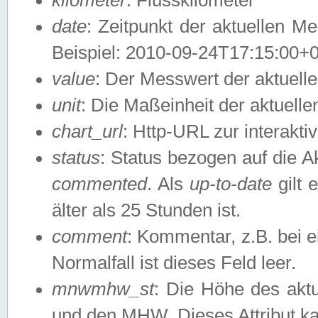
date
: Zeitpunkt der aktuellen M
Beispiel: 2010-09-24T17:15:00+
value
: Der Messwert der aktuel
unit
: Die Maßeinheit der aktuell
chart_url
: Http-URL zur interakti
status
: Status bezogen auf die A
commented
. Als
up-to-date
gilt 
älter als 25 Stunden ist.
comment
: Kommentar, z.B. bei 
Normalfall ist dieses Feld leer.
mnwmhw_st
: Die Höhe des ak
und den MHW. Dieses Attribut k