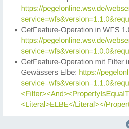
https://pegelonline.wsv.de/webser
service=wfs&version=1.1.0&req
GetFeature-Operation in WFS 1.
https://pegelonline.wsv.de/webser
service=wfs&version=1.0.0&req
GetFeature-Operation mit Filter 
Gewässers Elbe:
https://pegelon
service=wfs&version=1.1.0&req
<Filter><And><PropertyIsEqua
<Literal>ELBE</Literal></Proper