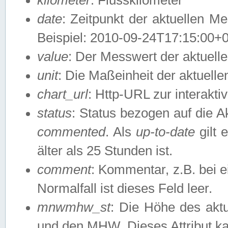
date
: Zeitpunkt der aktuellen M
Beispiel: 2010-09-24T17:15:00+
value
: Der Messwert der aktuel
unit
: Die Maßeinheit der aktuell
chart_url
: Http-URL zur interakti
status
: Status bezogen auf die A
commented
. Als
up-to-date
gilt 
älter als 25 Stunden ist.
comment
: Kommentar, z.B. bei 
Normalfall ist dieses Feld leer.
mnwmhw_st
: Die Höhe des ak
und den MHW. Dieses Attribut k