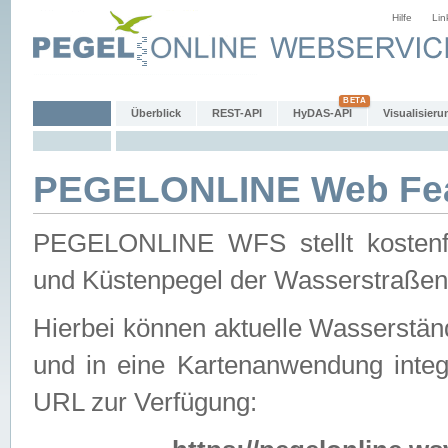
Hilfe
Lin
Überblick
REST-API
HyDAS-API
Visualisieru
PEGELONLINE Web Feat
PEGELONLINE WFS stellt kostenfr
und Küstenpegel der Wasserstraßen
Hierbei können aktuelle Wasserstän
und in eine Kartenanwendung integ
URL zur Verfügung: