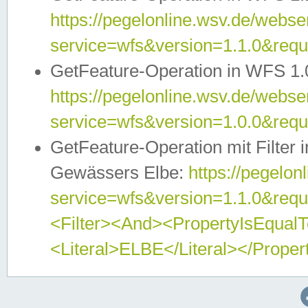
https://pegelonline.wsv.de/webser
service=wfs&version=1.1.0&req
GetFeature-Operation in WFS 1.
https://pegelonline.wsv.de/webser
service=wfs&version=1.0.0&req
GetFeature-Operation mit Filter 
Gewässers Elbe:
https://pegelon
service=wfs&version=1.1.0&req
<Filter><And><PropertyIsEqua
<Literal>ELBE</Literal></Proper