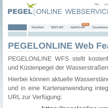
Hilfe
Lin
Überblick
REST-API
HyDAS-API
Visualisieru
PEGELONLINE Web Feat
PEGELONLINE WFS stellt kostenfr
und Küstenpegel der Wasserstraßen
Hierbei können aktuelle Wasserstän
und in eine Kartenanwendung integ
URL zur Verfügung: