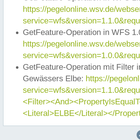
https://pegelonline.wsv.de/webser
service=wfs&version=1.1.0&req
GetFeature-Operation in WFS 1.
https://pegelonline.wsv.de/webser
service=wfs&version=1.0.0&req
GetFeature-Operation mit Filter 
Gewässers Elbe:
https://pegelon
service=wfs&version=1.1.0&req
<Filter><And><PropertyIsEqua
<Literal>ELBE</Literal></Proper