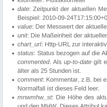
date
: Zeitpunkt der aktuellen M
Beispiel: 2010-09-24T17:15:00+
value
: Der Messwert der aktuel
unit
: Die Maßeinheit der aktuell
chart_url
: Http-URL zur interakti
status
: Status bezogen auf die A
commented
. Als
up-to-date
gilt 
älter als 25 Stunden ist.
comment
: Kommentar, z.B. bei 
Normalfall ist dieses Feld leer.
mnwmhw_st
: Die Höhe des ak
und den MHW. Dieses Attribut k