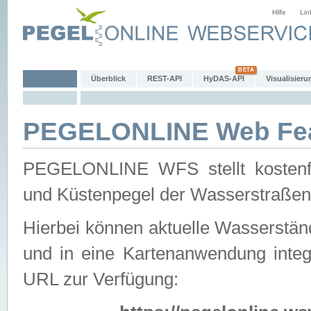
Hilfe
Lin
Überblick
REST-API
HyDAS-API
Visualisieru
PEGELONLINE Web Feat
PEGELONLINE WFS stellt kostenfr
und Küstenpegel der Wasserstraßen
Hierbei können aktuelle Wasserstän
und in eine Kartenanwendung integ
URL zur Verfügung: