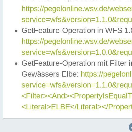
https://pegelonline.wsv.de/webser
service=wfs&version=1.1.0&req
GetFeature-Operation in WFS 1.
https://pegelonline.wsv.de/webser
service=wfs&version=1.0.0&req
GetFeature-Operation mit Filter 
Gewässers Elbe:
https://pegelon
service=wfs&version=1.1.0&req
<Filter><And><PropertyIsEqua
<Literal>ELBE</Literal></Proper