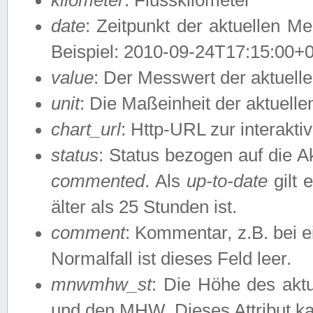
date
: Zeitpunkt der aktuellen M
Beispiel: 2010-09-24T17:15:00+
value
: Der Messwert der aktuel
unit
: Die Maßeinheit der aktuell
chart_url
: Http-URL zur interakti
status
: Status bezogen auf die A
commented
. Als
up-to-date
gilt 
älter als 25 Stunden ist.
comment
: Kommentar, z.B. bei 
Normalfall ist dieses Feld leer.
mnwmhw_st
: Die Höhe des ak
und den MHW. Dieses Attribut k