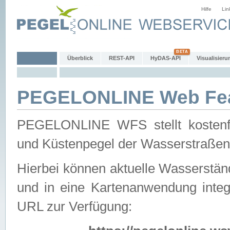
Hilfe
Lin
Überblick
REST-API
HyDAS-API
Visualisieru
PEGELONLINE Web Feat
PEGELONLINE WFS stellt kostenfr
und Küstenpegel der Wasserstraßen
Hierbei können aktuelle Wasserstän
und in eine Kartenanwendung integ
URL zur Verfügung: