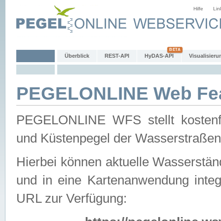
Hilfe
Lin
Überblick
REST-API
HyDAS-API
Visualisieru
PEGELONLINE Web Feat
PEGELONLINE WFS stellt kostenfr
und Küstenpegel der Wasserstraßen
Hierbei können aktuelle Wasserstän
und in eine Kartenanwendung integ
URL zur Verfügung: