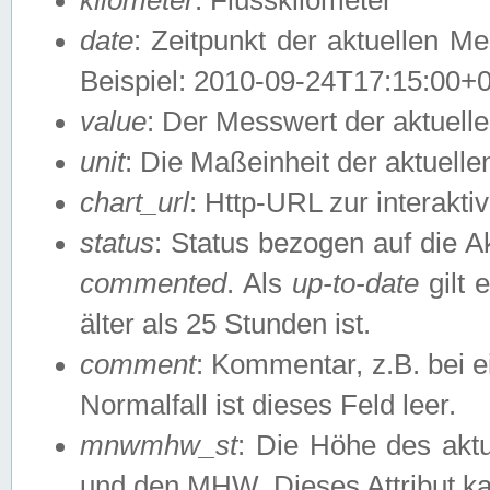
date
: Zeitpunkt der aktuellen M
Beispiel: 2010-09-24T17:15:00+
value
: Der Messwert der aktuel
unit
: Die Maßeinheit der aktuell
chart_url
: Http-URL zur interakti
status
: Status bezogen auf die A
commented
. Als
up-to-date
gilt 
älter als 25 Stunden ist.
comment
: Kommentar, z.B. bei 
Normalfall ist dieses Feld leer.
mnwmhw_st
: Die Höhe des ak
und den MHW. Dieses Attribut k