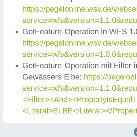
https://pegelonline.wsv.de/webser
service=wfs&version=1.1.0&req
GetFeature-Operation in WFS 1.
https://pegelonline.wsv.de/webser
service=wfs&version=1.0.0&req
GetFeature-Operation mit Filter 
Gewässers Elbe:
https://pegelon
service=wfs&version=1.1.0&req
<Filter><And><PropertyIsEqua
<Literal>ELBE</Literal></Proper