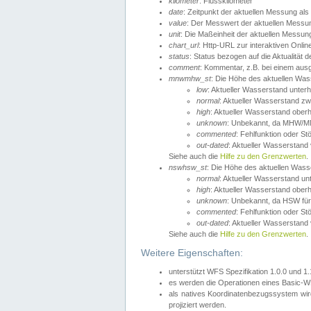
kilometer
: Flusskilometer
date
: Zeitpunkt der aktuellen Messung als
value
: Der Messwert der aktuellen Messu
unit
: Die Maßeinheit der aktuellen Messun
chart_url
: Http-URL zur interaktiven Onlin
status
: Status bezogen auf die Aktualität
comment
: Kommentar, z.B. bei einem ausge
mnwmhw_st
: Die Höhe des aktuellen Wa
low
: Aktueller Wasserstand unter
normal
: Aktueller Wasserstand
high
: Aktueller Wasserstand ober
unknown
: Unbekannt, da MHW/MN
commented
: Fehlfunktion oder St
out-dated
: Aktueller Wasserstand v
Siehe auch die
Hilfe zu den Grenzwerten
.
nswhsw_st
: Die Höhe des aktuellen Was
normal
: Aktueller Wasserstand u
high
: Aktueller Wasserstand ober
unknown
: Unbekannt, da HSW für
commented
: Fehlfunktion oder St
out-dated
: Aktueller Wasserstand v
Siehe auch die
Hilfe zu den Grenzwerten
.
Weitere Eigenschaften:
unterstützt WFS Spezifikation 1.0.0 und 1
es werden die Operationen eines Basic-WF
als natives Koordinatenbezugssystem w
projiziert werden.