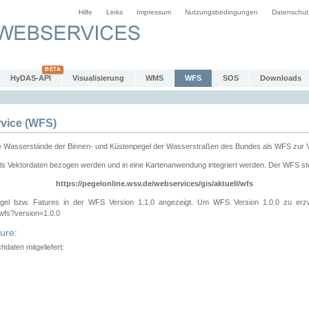
Hilfe
Links
Impressum
Nutzungsbedingungen
Datenschut
HyDAS-API
Visualisierung
WMS
WFS
SOS
Downloads
vice (WFS)
e Wasserstände der Binnen- und Küstenpegel der Wasserstraßen des Bundes als WFS zur 
ls Vektordaten bezogen werden und in eine Kartenanwendung integriert werden. Der WFS ste
https://pegelonline.wsv.de/webservices/gis/aktuell/wfs
gel bzw. Fatures in der WFS Version 1.1.0 angezeigt. Um WFS Version 1.0.0 zu erz
/wfs?version=1.0.0
ure:
daten mitgeliefert: