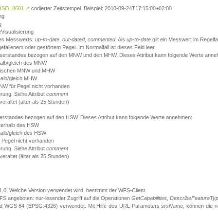
ISO_8601
↗
codierter Zeitstempel. Beispiel: 2010-09-24T17:15:00+02:00
ng
g
eVisualisierung
 des Messwerts:
up-to-date
,
out-dated
,
commented
. Als
up-to-date
gilt ein Messwert im Regelfal
fallenem oder gestörtem Pegel. Im Normalfall ist dieses Feld leer.
sserstandes bezogen auf den MNW und den MHW. Dieses Attribut kann folgende Werte ann
halb/gleich des MNW
 zwischen MNW und MHW
halb/gleich MHW
W für Pegel nicht vorhanden
örung. Siehe Attribut
comment
eraltet (älter als 25 Stunden)
serstandes bezogen auf den HSW. Dieses Attribut kann folgende Werte annehmen:
nterhalb des HSW
halb/gleich des HSW
 Pegel nicht vorhanden
örung. Siehe Attribut
comment
eraltet (älter als 25 Stunden)
.1.0. Welche Version verwendet wird, bestimmt der WFS-Client.
S angeboten: nur-lesender Zugriff auf die Operationen
GetCapabilities
,
DescribeFeatureTy
ird WGS 84 (EPSG:4326) verwendet. Mit Hilfe des URL-Parameters
srsName
, können die 