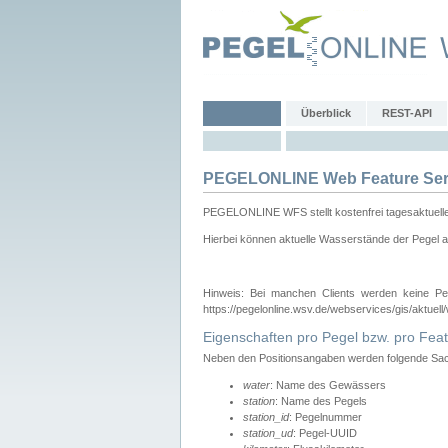
Überblick
REST-API
PEGELONLINE Web Feature Ser
PEGELONLINE WFS stellt kostenfrei tagesaktuell
Hierbei können aktuelle Wasserstände der Pegel a
Hinweis: Bei manchen Clients werden keine Pe
https://pegelonline.wsv.de/webservices/gis/aktuell
Eigenschaften pro Pegel bzw. pro Feat
Neben den Positionsangaben werden folgende Sach
water
: Name des Gewässers
station
: Name des Pegels
station_id
: Pegelnummer
station_ud
: Pegel-UUID