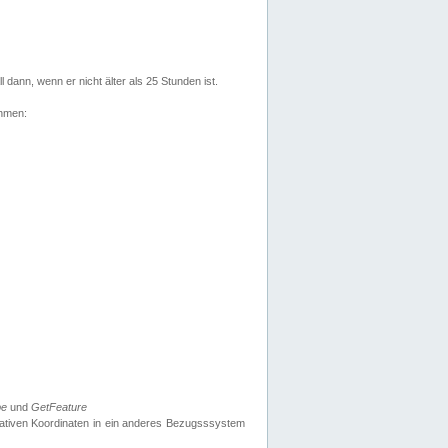
l dann, wenn er nicht älter als 25 Stunden ist.
ehmen:
pe
und
GetFeature
nativen Koordinaten in ein anderes Bezugsssystem