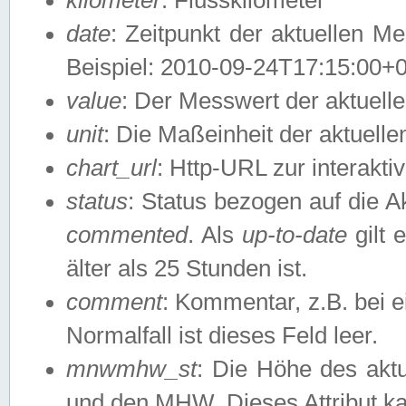
date
: Zeitpunkt der aktuellen M
Beispiel: 2010-09-24T17:15:00+
value
: Der Messwert der aktuel
unit
: Die Maßeinheit der aktuell
chart_url
: Http-URL zur interakti
status
: Status bezogen auf die A
commented
. Als
up-to-date
gilt 
älter als 25 Stunden ist.
comment
: Kommentar, z.B. bei 
Normalfall ist dieses Feld leer.
mnwmhw_st
: Die Höhe des ak
und den MHW. Dieses Attribut k