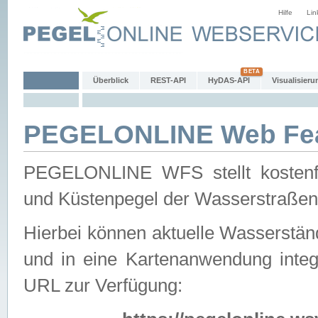
Hilfe
Lin
Überblick
REST-API
HyDAS-API
Visualisieru
PEGELONLINE Web Feat
PEGELONLINE WFS stellt kostenfr
und Küstenpegel der Wasserstraßen
Hierbei können aktuelle Wasserstän
und in eine Kartenanwendung integ
URL zur Verfügung: