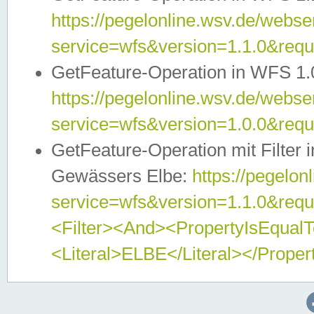
https://pegelonline.wsv.de/webser
service=wfs&version=1.1.0&req
GetFeature-Operation in WFS 1.
https://pegelonline.wsv.de/webser
service=wfs&version=1.0.0&req
GetFeature-Operation mit Filter 
Gewässers Elbe:
https://pegelon
service=wfs&version=1.1.0&req
<Filter><And><PropertyIsEqua
<Literal>ELBE</Literal></Proper