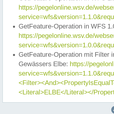
https://pegelonline.wsv.de/webser
service=wfs&version=1.1.0&req
GetFeature-Operation in WFS 1.
https://pegelonline.wsv.de/webser
service=wfs&version=1.0.0&req
GetFeature-Operation mit Filter 
Gewässers Elbe:
https://pegelon
service=wfs&version=1.1.0&req
<Filter><And><PropertyIsEqua
<Literal>ELBE</Literal></Proper