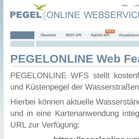
Hilfe
Lin
Überblick
REST-API
HyDAS-API
Visualisieru
PEGELONLINE Web Feat
PEGELONLINE WFS stellt kostenfr
und Küstenpegel der Wasserstraßen
Hierbei können aktuelle Wasserstän
und in eine Kartenanwendung integ
URL zur Verfügung: