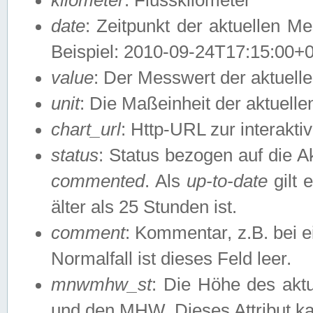
date
: Zeitpunkt der aktuellen M
Beispiel: 2010-09-24T17:15:00+
value
: Der Messwert der aktuel
unit
: Die Maßeinheit der aktuell
chart_url
: Http-URL zur interakti
status
: Status bezogen auf die A
commented
. Als
up-to-date
gilt 
älter als 25 Stunden ist.
comment
: Kommentar, z.B. bei 
Normalfall ist dieses Feld leer.
mnwmhw_st
: Die Höhe des ak
und den MHW. Dieses Attribut k