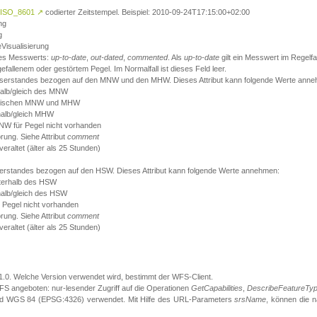
ISO_8601
↗
codierter Zeitstempel. Beispiel: 2010-09-24T17:15:00+02:00
ng
g
eVisualisierung
 des Messwerts:
up-to-date
,
out-dated
,
commented
. Als
up-to-date
gilt ein Messwert im Regelfal
fallenem oder gestörtem Pegel. Im Normalfall ist dieses Feld leer.
sserstandes bezogen auf den MNW und den MHW. Dieses Attribut kann folgende Werte ann
halb/gleich des MNW
 zwischen MNW und MHW
halb/gleich MHW
W für Pegel nicht vorhanden
örung. Siehe Attribut
comment
eraltet (älter als 25 Stunden)
serstandes bezogen auf den HSW. Dieses Attribut kann folgende Werte annehmen:
nterhalb des HSW
halb/gleich des HSW
 Pegel nicht vorhanden
örung. Siehe Attribut
comment
eraltet (älter als 25 Stunden)
.1.0. Welche Version verwendet wird, bestimmt der WFS-Client.
S angeboten: nur-lesender Zugriff auf die Operationen
GetCapabilities
,
DescribeFeatureTy
ird WGS 84 (EPSG:4326) verwendet. Mit Hilfe des URL-Parameters
srsName
, können die 