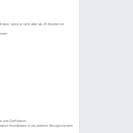
l dann, wenn er nicht älter als 25 Stunden ist.
ehmen:
pe
und
GetFeature
nativen Koordinaten in ein anderes Bezugsssystem