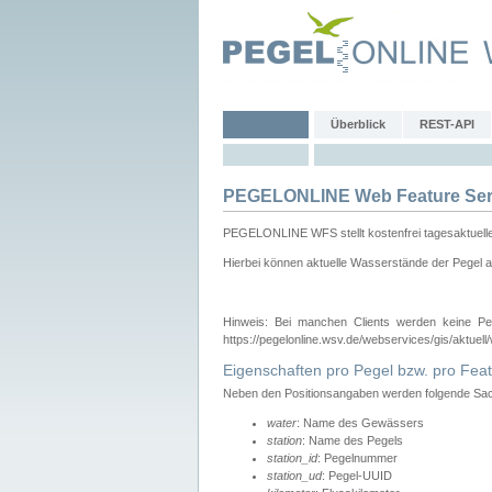
Überblick
REST-API
PEGELONLINE Web Feature Ser
PEGELONLINE WFS stellt kostenfrei tagesaktuell
Hierbei können aktuelle Wasserstände der Pegel a
Hinweis: Bei manchen Clients werden keine Pe
https://pegelonline.wsv.de/webservices/gis/aktuell
Eigenschaften pro Pegel bzw. pro Feat
Neben den Positionsangaben werden folgende Sach
water
: Name des Gewässers
station
: Name des Pegels
station_id
: Pegelnummer
station_ud
: Pegel-UUID