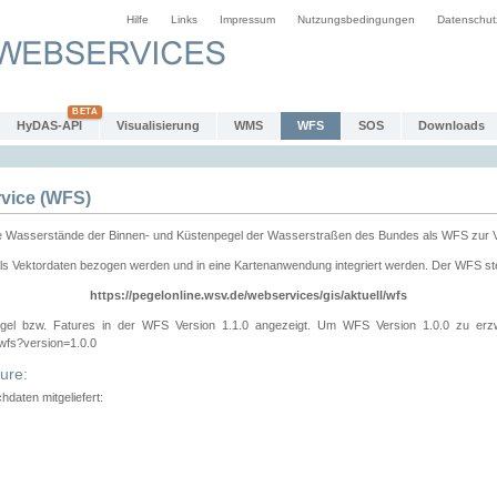
Hilfe
Links
Impressum
Nutzungsbedingungen
Datenschut
HyDAS-API
Visualisierung
WMS
WFS
SOS
Downloads
vice (WFS)
e Wasserstände der Binnen- und Küstenpegel der Wasserstraßen des Bundes als WFS zur 
ls Vektordaten bezogen werden und in eine Kartenanwendung integriert werden. Der WFS ste
https://pegelonline.wsv.de/webservices/gis/aktuell/wfs
gel bzw. Fatures in der WFS Version 1.1.0 angezeigt. Um WFS Version 1.0.0 zu erz
/wfs?version=1.0.0
ure:
daten mitgeliefert: