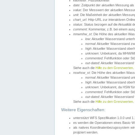
kilometer
: Flusskilometer
date
: Zeitpunkt der aktuellen Messung als
value
: Der Messwert der aktuellen Messu
unit
: Die Maßeinheit der aktuellen Messun
chart_url
: Http-URL zur interaktiven Onlin
status
: Status bezogen auf die Aktualität
comment
: Kommentar, z.B. bei einem ausge
mnwmhw_st
: Die Höhe des aktuellen Wa
low
: Aktueller Wasserstand unter
normal
: Aktueller Wasserstand
high
: Aktueller Wasserstand ober
unknown
: Unbekannt, da MHW/MN
commented
: Fehlfunktion oder St
out-dated
: Aktueller Wasserstand v
Siehe auch die
Hilfe zu den Grenzwerten
.
nswhsw_st
: Die Höhe des aktuellen Was
normal
: Aktueller Wasserstand u
high
: Aktueller Wasserstand ober
unknown
: Unbekannt, da HSW für
commented
: Fehlfunktion oder St
out-dated
: Aktueller Wasserstand v
Siehe auch die
Hilfe zu den Grenzwerten
.
Weitere Eigenschaften:
unterstützt WFS Spezifikation 1.0.0 und 1
es werden die Operationen eines Basic-WF
als natives Koordinatenbezugssystem w
projiziert werden.