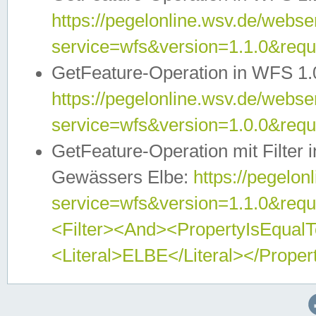
https://pegelonline.wsv.de/webser
service=wfs&version=1.1.0&req
GetFeature-Operation in WFS 1.
https://pegelonline.wsv.de/webser
service=wfs&version=1.0.0&req
GetFeature-Operation mit Filter 
Gewässers Elbe:
https://pegelon
service=wfs&version=1.1.0&req
<Filter><And><PropertyIsEqua
<Literal>ELBE</Literal></Proper