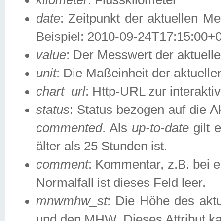
date
: Zeitpunkt der aktuellen M
Beispiel: 2010-09-24T17:15:00+
value
: Der Messwert der aktuel
unit
: Die Maßeinheit der aktuell
chart_url
: Http-URL zur interakti
status
: Status bezogen auf die A
commented
. Als
up-to-date
gilt 
älter als 25 Stunden ist.
comment
: Kommentar, z.B. bei 
Normalfall ist dieses Feld leer.
mnwmhw_st
: Die Höhe des ak
und den MHW. Dieses Attribut k