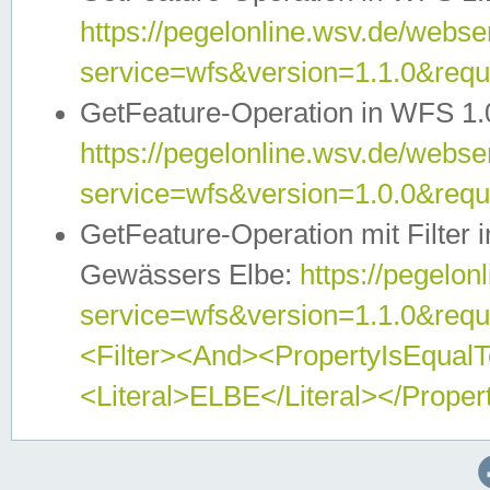
https://pegelonline.wsv.de/webser
service=wfs&version=1.1.0&req
GetFeature-Operation in WFS 1.
https://pegelonline.wsv.de/webser
service=wfs&version=1.0.0&req
GetFeature-Operation mit Filter 
Gewässers Elbe:
https://pegelon
service=wfs&version=1.1.0&req
<Filter><And><PropertyIsEqua
<Literal>ELBE</Literal></Proper