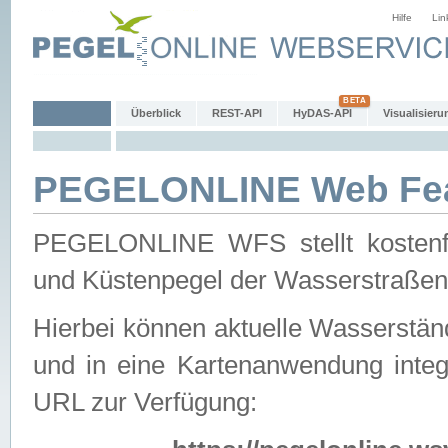
Hilfe
Lin
Überblick
REST-API
HyDAS-API
Visualisieru
PEGELONLINE Web Feat
PEGELONLINE WFS stellt kostenfr
und Küstenpegel der Wasserstraßen
Hierbei können aktuelle Wasserstän
und in eine Kartenanwendung integ
URL zur Verfügung: