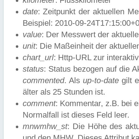
date
: Zeitpunkt der aktuellen M
Beispiel: 2010-09-24T17:15:00+
value
: Der Messwert der aktuel
unit
: Die Maßeinheit der aktuell
chart_url
: Http-URL zur interakti
status
: Status bezogen auf die A
commented
. Als
up-to-date
gilt 
älter als 25 Stunden ist.
comment
: Kommentar, z.B. bei 
Normalfall ist dieses Feld leer.
mnwmhw_st
: Die Höhe des ak
und den MHW. Dieses Attribut k