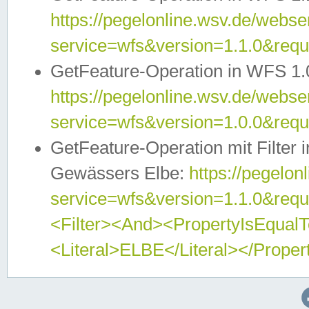
https://pegelonline.wsv.de/webser
service=wfs&version=1.1.0&req
GetFeature-Operation in WFS 1.
https://pegelonline.wsv.de/webser
service=wfs&version=1.0.0&req
GetFeature-Operation mit Filter 
Gewässers Elbe:
https://pegelon
service=wfs&version=1.1.0&req
<Filter><And><PropertyIsEqua
<Literal>ELBE</Literal></Proper