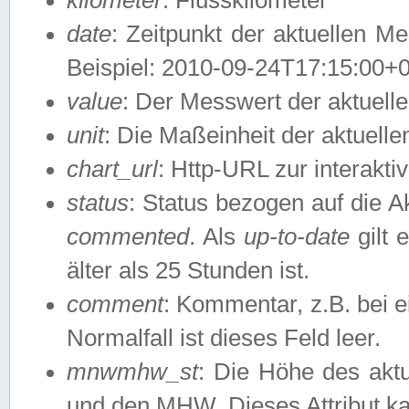
date
: Zeitpunkt der aktuellen M
Beispiel: 2010-09-24T17:15:00+
value
: Der Messwert der aktuel
unit
: Die Maßeinheit der aktuell
chart_url
: Http-URL zur interakti
status
: Status bezogen auf die A
commented
. Als
up-to-date
gilt 
älter als 25 Stunden ist.
comment
: Kommentar, z.B. bei 
Normalfall ist dieses Feld leer.
mnwmhw_st
: Die Höhe des ak
und den MHW. Dieses Attribut k