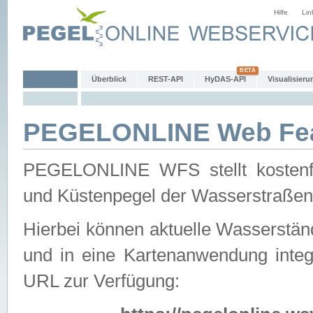
Hilfe
Lin
Überblick
REST-API
HyDAS-API
Visualisieru
PEGELONLINE Web Feat
PEGELONLINE WFS stellt kostenfr
und Küstenpegel der Wasserstraßen
Hierbei können aktuelle Wasserstän
und in eine Kartenanwendung integ
URL zur Verfügung: