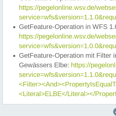
https://pegelonline.wsv.de/webser
service=wfs&version=1.1.0&req
GetFeature-Operation in WFS 1.
https://pegelonline.wsv.de/webser
service=wfs&version=1.0.0&req
GetFeature-Operation mit Filter 
Gewässers Elbe:
https://pegelon
service=wfs&version=1.1.0&req
<Filter><And><PropertyIsEqua
<Literal>ELBE</Literal></Proper