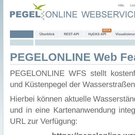
Hilfe
Lin
Überblick
REST-API
HyDAS-API
Visualisieru
PEGELONLINE Web Feat
PEGELONLINE WFS stellt kostenfr
und Küstenpegel der Wasserstraßen
Hierbei können aktuelle Wasserstän
und in eine Kartenanwendung integ
URL zur Verfügung: