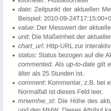
date
: Zeitpunkt der aktuellen M
Beispiel: 2010-09-24T17:15:00+
value
: Der Messwert der aktuel
unit
: Die Maßeinheit der aktuell
chart_url
: Http-URL zur interakti
status
: Status bezogen auf die A
commented
. Als
up-to-date
gilt 
älter als 25 Stunden ist.
comment
: Kommentar, z.B. bei 
Normalfall ist dieses Feld leer.
mnwmhw_st
: Die Höhe des ak
und den MHW. Dieses Attribut k