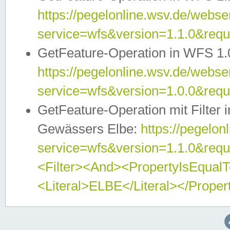
https://pegelonline.wsv.de/webser
service=wfs&version=1.1.0&req
GetFeature-Operation in WFS 1.
https://pegelonline.wsv.de/webser
service=wfs&version=1.0.0&req
GetFeature-Operation mit Filter 
Gewässers Elbe:
https://pegelon
service=wfs&version=1.1.0&req
<Filter><And><PropertyIsEqua
<Literal>ELBE</Literal></Proper