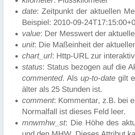
date
: Zeitpunkt der aktuellen M
Beispiel: 2010-09-24T17:15:00+
value
: Der Messwert der aktuel
unit
: Die Maßeinheit der aktuell
chart_url
: Http-URL zur interakti
status
: Status bezogen auf die A
commented
. Als
up-to-date
gilt 
älter als 25 Stunden ist.
comment
: Kommentar, z.B. bei 
Normalfall ist dieses Feld leer.
mnwmhw_st
: Die Höhe des ak
und den MHW. Dieses Attribut k