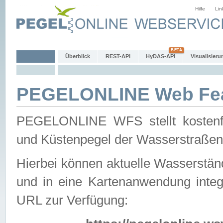
Hilfe
Lin
Überblick
REST-API
HyDAS-API
Visualisieru
PEGELONLINE Web Feat
PEGELONLINE WFS stellt kostenfr
und Küstenpegel der Wasserstraßen
Hierbei können aktuelle Wasserstän
und in eine Kartenanwendung integ
URL zur Verfügung: