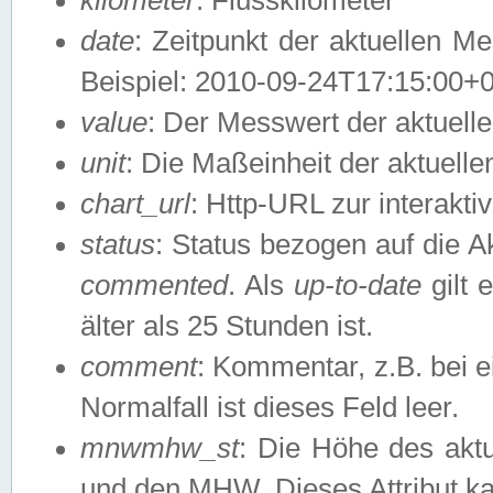
date
: Zeitpunkt der aktuellen M
Beispiel: 2010-09-24T17:15:00+
value
: Der Messwert der aktuel
unit
: Die Maßeinheit der aktuell
chart_url
: Http-URL zur interakti
status
: Status bezogen auf die A
commented
. Als
up-to-date
gilt 
älter als 25 Stunden ist.
comment
: Kommentar, z.B. bei 
Normalfall ist dieses Feld leer.
mnwmhw_st
: Die Höhe des ak
und den MHW. Dieses Attribut k