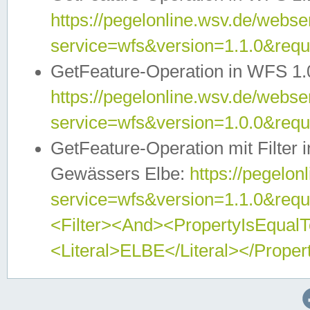
https://pegelonline.wsv.de/webser
service=wfs&version=1.1.0&req
GetFeature-Operation in WFS 1.
https://pegelonline.wsv.de/webser
service=wfs&version=1.0.0&req
GetFeature-Operation mit Filter 
Gewässers Elbe:
https://pegelon
service=wfs&version=1.1.0&req
<Filter><And><PropertyIsEqua
<Literal>ELBE</Literal></Proper