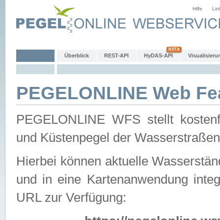
Hilfe
Lin
Überblick
REST-API
HyDAS-API
Visualisieru
PEGELONLINE Web Feat
PEGELONLINE WFS stellt kostenfr
und Küstenpegel der Wasserstraßen
Hierbei können aktuelle Wasserstän
und in eine Kartenanwendung integ
URL zur Verfügung: