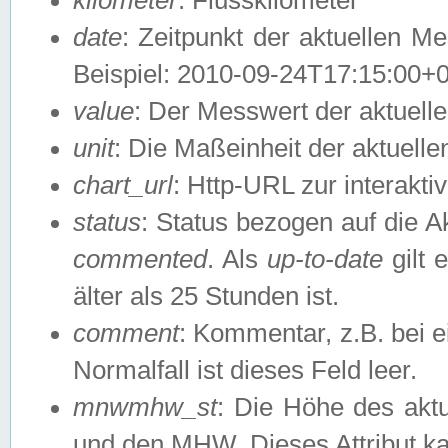
date
: Zeitpunkt der aktuellen M
Beispiel: 2010-09-24T17:15:00+
value
: Der Messwert der aktuel
unit
: Die Maßeinheit der aktuell
chart_url
: Http-URL zur interakti
status
: Status bezogen auf die A
commented
. Als
up-to-date
gilt 
älter als 25 Stunden ist.
comment
: Kommentar, z.B. bei 
Normalfall ist dieses Feld leer.
mnwmhw_st
: Die Höhe des ak
und den MHW. Dieses Attribut k