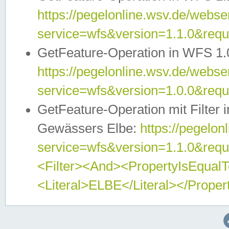
https://pegelonline.wsv.de/webser
service=wfs&version=1.1.0&req
GetFeature-Operation in WFS 1.
https://pegelonline.wsv.de/webser
service=wfs&version=1.0.0&req
GetFeature-Operation mit Filter 
Gewässers Elbe:
https://pegelon
service=wfs&version=1.1.0&req
<Filter><And><PropertyIsEqua
<Literal>ELBE</Literal></Proper