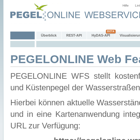
Hilfe
Lin
Überblick
REST-API
HyDAS-API
Visualisieru
PEGELONLINE Web Feat
PEGELONLINE WFS stellt kostenfr
und Küstenpegel der Wasserstraßen
Hierbei können aktuelle Wasserstän
und in eine Kartenanwendung integ
URL zur Verfügung: