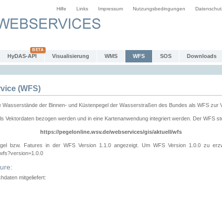
Hilfe
Links
Impressum
Nutzungsbedingungen
Datenschut
HyDAS-API
Visualisierung
WMS
WFS
SOS
Downloads
vice (WFS)
e Wasserstände der Binnen- und Küstenpegel der Wasserstraßen des Bundes als WFS zur 
ls Vektordaten bezogen werden und in eine Kartenanwendung integriert werden. Der WFS ste
https://pegelonline.wsv.de/webservices/gis/aktuell/wfs
gel bzw. Fatures in der WFS Version 1.1.0 angezeigt. Um WFS Version 1.0.0 zu erz
/wfs?version=1.0.0
ure:
daten mitgeliefert: