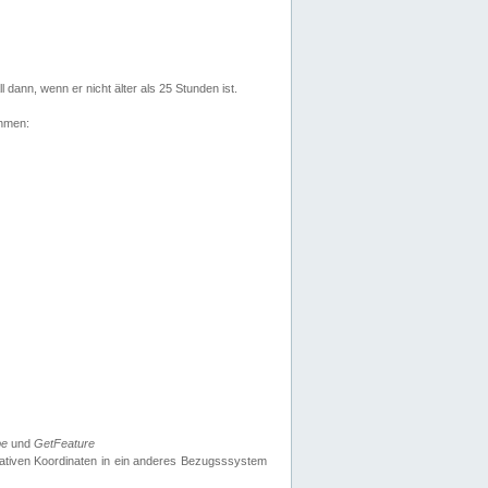
l dann, wenn er nicht älter als 25 Stunden ist.
ehmen:
pe
und
GetFeature
nativen Koordinaten in ein anderes Bezugsssystem