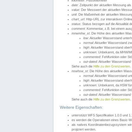
kilometer
: Flusskilometer
date
: Zeitpunkt der aktuellen Messung als
value
: Der Messwert der aktuellen Messu
unit
: Die Maßeinheit der aktuellen Messun
chart_url
: Http-URL zur interaktiven Onlin
status
: Status bezogen auf die Aktualität
comment
: Kommentar, z.B. bei einem ausge
mnwmhw_st
: Die Höhe des aktuellen Wa
low
: Aktueller Wasserstand unter
normal
: Aktueller Wasserstand
high
: Aktueller Wasserstand ober
unknown
: Unbekannt, da MHW/MN
commented
: Fehlfunktion oder St
out-dated
: Aktueller Wasserstand v
Siehe auch die
Hilfe zu den Grenzwerten
.
nswhsw_st
: Die Höhe des aktuellen Was
normal
: Aktueller Wasserstand u
high
: Aktueller Wasserstand ober
unknown
: Unbekannt, da HSW für
commented
: Fehlfunktion oder St
out-dated
: Aktueller Wasserstand v
Siehe auch die
Hilfe zu den Grenzwerten
.
Weitere Eigenschaften:
unterstützt WFS Spezifikation 1.0.0 und 1
es werden die Operationen eines Basic-WF
als natives Koordinatenbezugssystem w
projiziert werden.