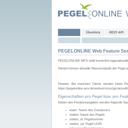
Überblick
REST-API
PEGELONLINE Web Feature Ser
PEGELONLINE WFS stellt kostenfrei tagesaktuell
Hierbei können aktuelle Wasserstände der Pegel a
Hinweis: Bei manchen Clients werden keine Pe
https://pegelonline.wsv.de/webservices/gis/aktuell
Eigenschaften pro Pegel bzw. pro Feat
Neben den Positionsangaben werden folgende Sach
water
: Name des Gewässers
station
: Name des Pegels
station_id
: Pegelnummer
station_ud
: Pegel-UUID