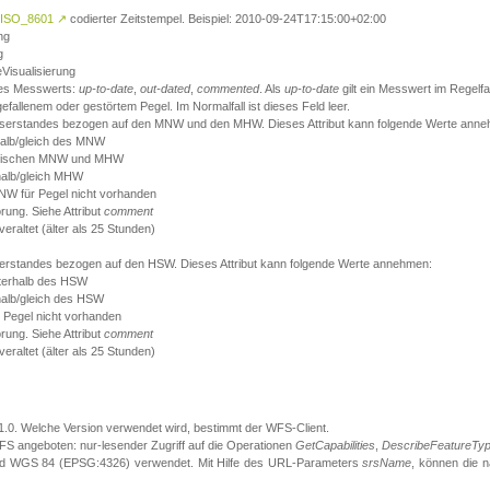
ISO_8601
↗
codierter Zeitstempel. Beispiel: 2010-09-24T17:15:00+02:00
ng
g
eVisualisierung
 des Messwerts:
up-to-date
,
out-dated
,
commented
. Als
up-to-date
gilt ein Messwert im Regelfal
fallenem oder gestörtem Pegel. Im Normalfall ist dieses Feld leer.
sserstandes bezogen auf den MNW und den MHW. Dieses Attribut kann folgende Werte ann
halb/gleich des MNW
 zwischen MNW und MHW
halb/gleich MHW
W für Pegel nicht vorhanden
örung. Siehe Attribut
comment
eraltet (älter als 25 Stunden)
serstandes bezogen auf den HSW. Dieses Attribut kann folgende Werte annehmen:
nterhalb des HSW
halb/gleich des HSW
 Pegel nicht vorhanden
örung. Siehe Attribut
comment
eraltet (älter als 25 Stunden)
.1.0. Welche Version verwendet wird, bestimmt der WFS-Client.
S angeboten: nur-lesender Zugriff auf die Operationen
GetCapabilities
,
DescribeFeatureTy
ird WGS 84 (EPSG:4326) verwendet. Mit Hilfe des URL-Parameters
srsName
, können die 