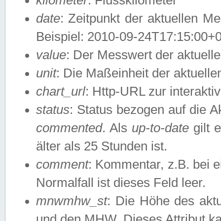
date
: Zeitpunkt der aktuellen M
Beispiel: 2010-09-24T17:15:00+
value
: Der Messwert der aktuel
unit
: Die Maßeinheit der aktuell
chart_url
: Http-URL zur interakti
status
: Status bezogen auf die A
commented
. Als
up-to-date
gilt 
älter als 25 Stunden ist.
comment
: Kommentar, z.B. bei 
Normalfall ist dieses Feld leer.
mnwmhw_st
: Die Höhe des ak
und den MHW. Dieses Attribut k