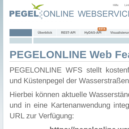
Hilfe
Lin
Überblick
REST-API
HyDAS-API
Visualisieru
PEGELONLINE Web Feat
PEGELONLINE WFS stellt kostenfr
und Küstenpegel der Wasserstraßen
Hierbei können aktuelle Wasserstän
und in eine Kartenanwendung integ
URL zur Verfügung: