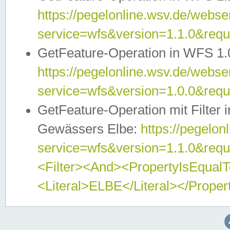
https://pegelonline.wsv.de/webser
service=wfs&version=1.1.0&req
GetFeature-Operation in WFS 1.
https://pegelonline.wsv.de/webser
service=wfs&version=1.0.0&req
GetFeature-Operation mit Filter 
Gewässers Elbe:
https://pegelon
service=wfs&version=1.1.0&req
<Filter><And><PropertyIsEqua
<Literal>ELBE</Literal></Proper