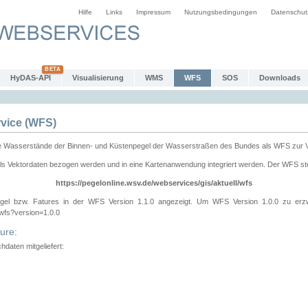
Hilfe
Links
Impressum
Nutzungsbedingungen
Datenschut
HyDAS-API
Visualisierung
WMS
WFS
SOS
Downloads
vice (WFS)
e Wasserstände der Binnen- und Küstenpegel der Wasserstraßen des Bundes als WFS zur 
ls Vektordaten bezogen werden und in eine Kartenanwendung integriert werden. Der WFS ste
https://pegelonline.wsv.de/webservices/gis/aktuell/wfs
gel bzw. Fatures in der WFS Version 1.1.0 angezeigt. Um WFS Version 1.0.0 zu erz
/wfs?version=1.0.0
ure:
daten mitgeliefert: