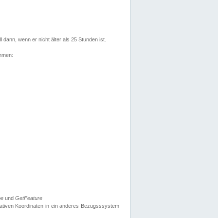
l dann, wenn er nicht älter als 25 Stunden ist.
ehmen:
pe
und
GetFeature
nativen Koordinaten in ein anderes Bezugsssystem