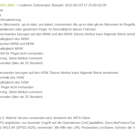
ISO_8601
↗
codierter Zeitstempel. Beispiel: 2010-09-24T17:15:00+02:00
ng
g
eVisualisierung
 des Messwerts:
up-to-date
,
out-dated
,
commented
. Als
up-to-date
gilt ein Messwert im Regelfal
fallenem oder gestörtem Pegel. Im Normalfall ist dieses Feld leer.
sserstandes bezogen auf den MNW und den MHW. Dieses Attribut kann folgende Werte ann
halb/gleich des MNW
 zwischen MNW und MHW
halb/gleich MHW
W für Pegel nicht vorhanden
örung. Siehe Attribut
comment
eraltet (älter als 25 Stunden)
serstandes bezogen auf den HSW. Dieses Attribut kann folgende Werte annehmen:
nterhalb des HSW
halb/gleich des HSW
 Pegel nicht vorhanden
örung. Siehe Attribut
comment
eraltet (älter als 25 Stunden)
.1.0. Welche Version verwendet wird, bestimmt der WFS-Client.
S angeboten: nur-lesender Zugriff auf die Operationen
GetCapabilities
,
DescribeFeatureTy
ird WGS 84 (EPSG:4326) verwendet. Mit Hilfe des URL-Parameters
srsName
, können die 