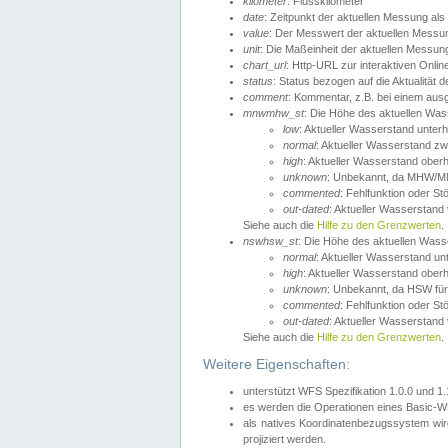
kilometer
: Flusskilometer
date
: Zeitpunkt der aktuellen Messung als
value
: Der Messwert der aktuellen Messu
unit
: Die Maßeinheit der aktuellen Messun
chart_url
: Http-URL zur interaktiven Onlin
status
: Status bezogen auf die Aktualität
comment
: Kommentar, z.B. bei einem ausge
mnwmhw_st
: Die Höhe des aktuellen Wa
low
: Aktueller Wasserstand unter
normal
: Aktueller Wasserstand
high
: Aktueller Wasserstand ober
unknown
: Unbekannt, da MHW/MN
commented
: Fehlfunktion oder St
out-dated
: Aktueller Wasserstand v
Siehe auch die
Hilfe zu den Grenzwerten
.
nswhsw_st
: Die Höhe des aktuellen Was
normal
: Aktueller Wasserstand u
high
: Aktueller Wasserstand ober
unknown
: Unbekannt, da HSW für
commented
: Fehlfunktion oder St
out-dated
: Aktueller Wasserstand v
Siehe auch die
Hilfe zu den Grenzwerten
.
Weitere Eigenschaften:
unterstützt WFS Spezifikation 1.0.0 und 1
es werden die Operationen eines Basic-WF
als natives Koordinatenbezugssystem w
projiziert werden.