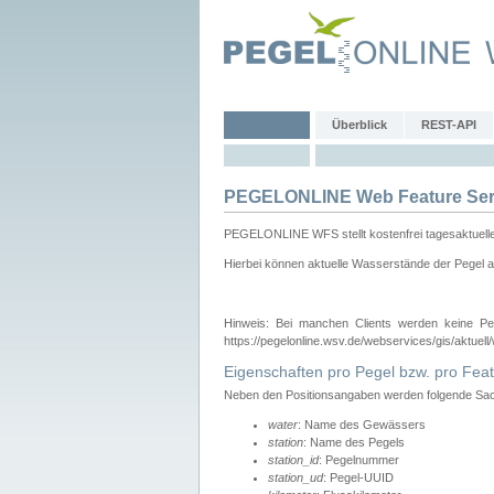
Überblick
REST-API
PEGELONLINE Web Feature Ser
PEGELONLINE WFS stellt kostenfrei tagesaktuell
Hierbei können aktuelle Wasserstände der Pegel a
Hinweis: Bei manchen Clients werden keine Pe
https://pegelonline.wsv.de/webservices/gis/aktuell
Eigenschaften pro Pegel bzw. pro Feat
Neben den Positionsangaben werden folgende Sach
water
: Name des Gewässers
station
: Name des Pegels
station_id
: Pegelnummer
station_ud
: Pegel-UUID