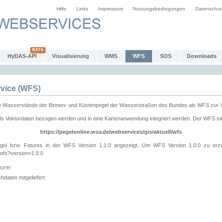
Hilfe
Links
Impressum
Nutzungsbedingungen
Datenschut
HyDAS-API
Visualisierung
WMS
WFS
SOS
Downloads
vice (WFS)
e Wasserstände der Binnen- und Küstenpegel der Wasserstraßen des Bundes als WFS zur 
ls Vektordaten bezogen werden und in eine Kartenanwendung integriert werden. Der WFS ste
https://pegelonline.wsv.de/webservices/gis/aktuell/wfs
gel bzw. Fatures in der WFS Version 1.1.0 angezeigt. Um WFS Version 1.0.0 zu erz
/wfs?version=1.0.0
ure:
daten mitgeliefert: