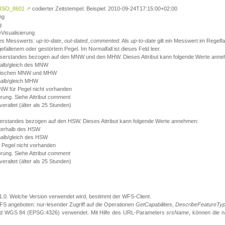
ISO_8601
↗
codierter Zeitstempel. Beispiel: 2010-09-24T17:15:00+02:00
ng
g
eVisualisierung
 des Messwerts:
up-to-date
,
out-dated
,
commented
. Als
up-to-date
gilt ein Messwert im Regelfal
fallenem oder gestörtem Pegel. Im Normalfall ist dieses Feld leer.
sserstandes bezogen auf den MNW und den MHW. Dieses Attribut kann folgende Werte ann
halb/gleich des MNW
 zwischen MNW und MHW
halb/gleich MHW
W für Pegel nicht vorhanden
örung. Siehe Attribut
comment
eraltet (älter als 25 Stunden)
serstandes bezogen auf den HSW. Dieses Attribut kann folgende Werte annehmen:
nterhalb des HSW
halb/gleich des HSW
 Pegel nicht vorhanden
örung. Siehe Attribut
comment
eraltet (älter als 25 Stunden)
.1.0. Welche Version verwendet wird, bestimmt der WFS-Client.
S angeboten: nur-lesender Zugriff auf die Operationen
GetCapabilities
,
DescribeFeatureTy
ird WGS 84 (EPSG:4326) verwendet. Mit Hilfe des URL-Parameters
srsName
, können die 