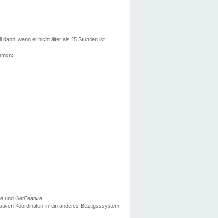
l dann, wenn er nicht älter als 25 Stunden ist.
ehmen:
pe
und
GetFeature
nativen Koordinaten in ein anderes Bezugsssystem