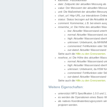
kilometer
: Flusskilometer
date
: Zeitpunkt der aktuellen Messung als
value
: Der Messwert der aktuellen Messu
unit
: Die Maßeinheit der aktuellen Messun
chart_url
: Http-URL zur interaktiven Onlin
status
: Status bezogen auf die Aktualität
comment
: Kommentar, z.B. bei einem ausge
mnwmhw_st
: Die Höhe des aktuellen Wa
low
: Aktueller Wasserstand unter
normal
: Aktueller Wasserstand
high
: Aktueller Wasserstand ober
unknown
: Unbekannt, da MHW/MN
commented
: Fehlfunktion oder St
out-dated
: Aktueller Wasserstand v
Siehe auch die
Hilfe zu den Grenzwerten
.
nswhsw_st
: Die Höhe des aktuellen Was
normal
: Aktueller Wasserstand u
high
: Aktueller Wasserstand ober
unknown
: Unbekannt, da HSW für
commented
: Fehlfunktion oder St
out-dated
: Aktueller Wasserstand v
Siehe auch die
Hilfe zu den Grenzwerten
.
Weitere Eigenschaften:
unterstützt WFS Spezifikation 1.0.0 und 1
es werden die Operationen eines Basic-WF
als natives Koordinatenbezugssystem w
projiziert werden.