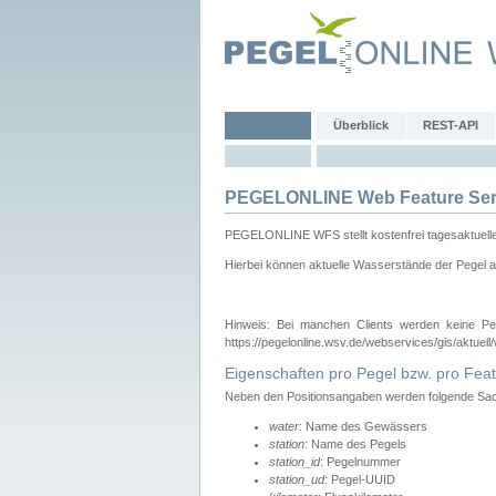
Überblick
REST-API
PEGELONLINE Web Feature Ser
PEGELONLINE WFS stellt kostenfrei tagesaktuell
Hierbei können aktuelle Wasserstände der Pegel a
Hinweis: Bei manchen Clients werden keine Pe
https://pegelonline.wsv.de/webservices/gis/aktuell
Eigenschaften pro Pegel bzw. pro Feat
Neben den Positionsangaben werden folgende Sach
water
: Name des Gewässers
station
: Name des Pegels
station_id
: Pegelnummer
station_ud
: Pegel-UUID