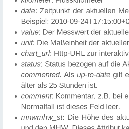
date
: Zeitpunkt der aktuellen M
Beispiel: 2010-09-24T17:15:00+
value
: Der Messwert der aktuel
unit
: Die Maßeinheit der aktuell
chart_url
: Http-URL zur interakti
status
: Status bezogen auf die A
commented
. Als
up-to-date
gilt 
älter als 25 Stunden ist.
comment
: Kommentar, z.B. bei 
Normalfall ist dieses Feld leer.
mnwmhw_st
: Die Höhe des ak
und den MHW. Dieses Attribut k