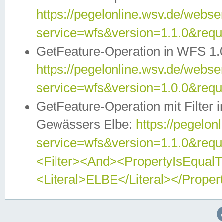
https://pegelonline.wsv.de/webser
service=wfs&version=1.1.0&req
GetFeature-Operation in WFS 1.
https://pegelonline.wsv.de/webser
service=wfs&version=1.0.0&req
GetFeature-Operation mit Filter 
Gewässers Elbe:
https://pegelon
service=wfs&version=1.1.0&req
<Filter><And><PropertyIsEqua
<Literal>ELBE</Literal></Proper