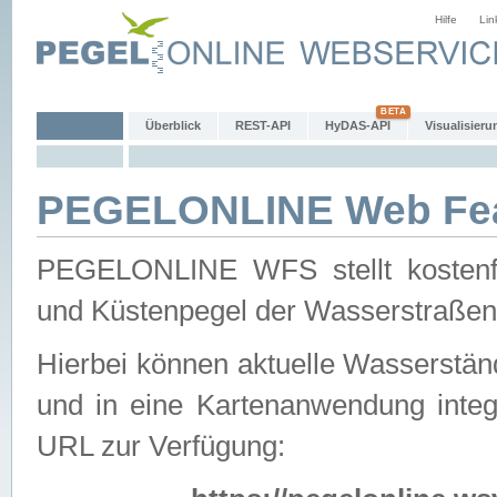
Hilfe
Lin
Überblick
REST-API
HyDAS-API
Visualisieru
PEGELONLINE Web Feat
PEGELONLINE WFS stellt kostenfr
und Küstenpegel der Wasserstraßen
Hierbei können aktuelle Wasserstän
und in eine Kartenanwendung integ
URL zur Verfügung: