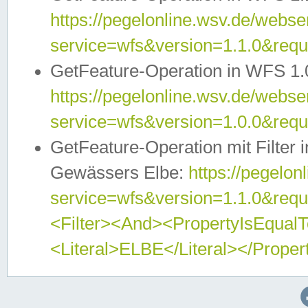
https://pegelonline.wsv.de/webser
service=wfs&version=1.1.0&req
GetFeature-Operation in WFS 1.
https://pegelonline.wsv.de/webser
service=wfs&version=1.0.0&req
GetFeature-Operation mit Filter 
Gewässers Elbe:
https://pegelon
service=wfs&version=1.1.0&req
<Filter><And><PropertyIsEqua
<Literal>ELBE</Literal></Proper