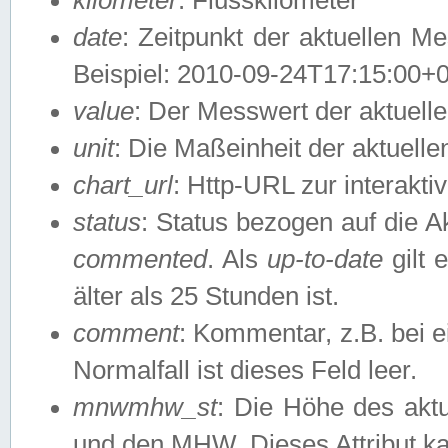
date
: Zeitpunkt der aktuellen M
Beispiel: 2010-09-24T17:15:00+
value
: Der Messwert der aktuel
unit
: Die Maßeinheit der aktuell
chart_url
: Http-URL zur interakti
status
: Status bezogen auf die A
commented
. Als
up-to-date
gilt 
älter als 25 Stunden ist.
comment
: Kommentar, z.B. bei 
Normalfall ist dieses Feld leer.
mnwmhw_st
: Die Höhe des ak
und den MHW. Dieses Attribut k