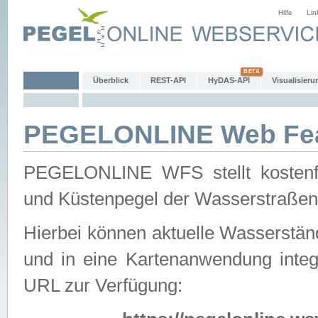
Hilfe
Lin
Überblick
REST-API
HyDAS-API
Visualisieru
PEGELONLINE Web Feat
PEGELONLINE WFS stellt kostenfr
und Küstenpegel der Wasserstraßen
Hierbei können aktuelle Wasserstän
und in eine Kartenanwendung integ
URL zur Verfügung: