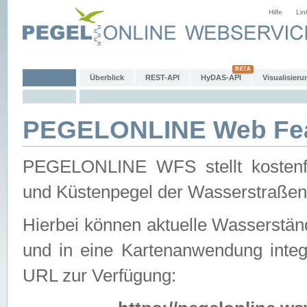
Hilfe
Lin
Überblick
REST-API
HyDAS-API
Visualisieru
PEGELONLINE Web Feat
PEGELONLINE WFS stellt kostenfr
und Küstenpegel der Wasserstraßen
Hierbei können aktuelle Wasserstän
und in eine Kartenanwendung integ
URL zur Verfügung: