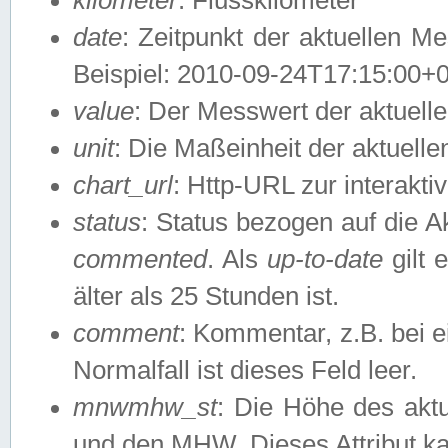
date
: Zeitpunkt der aktuellen M
Beispiel: 2010-09-24T17:15:00+
value
: Der Messwert der aktuel
unit
: Die Maßeinheit der aktuell
chart_url
: Http-URL zur interakti
status
: Status bezogen auf die A
commented
. Als
up-to-date
gilt 
älter als 25 Stunden ist.
comment
: Kommentar, z.B. bei 
Normalfall ist dieses Feld leer.
mnwmhw_st
: Die Höhe des ak
und den MHW. Dieses Attribut k