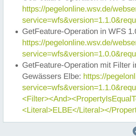
https://pegelonline.wsv.de/webser
service=wfs&version=1.1.0&req
GetFeature-Operation in WFS 1.
https://pegelonline.wsv.de/webser
service=wfs&version=1.0.0&req
GetFeature-Operation mit Filter 
Gewässers Elbe:
https://pegelon
service=wfs&version=1.1.0&req
<Filter><And><PropertyIsEqua
<Literal>ELBE</Literal></Proper