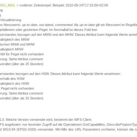
ISO_8601
↗
codierter Zeitstempel. Beispiel: 2010-09-24T17:15:00+02:00
ng
g
eVisualisierung
 des Messwerts:
up-to-date
,
out-dated
,
commented
. Als
up-to-date
gilt ein Messwert im Regelfal
fallenem oder gestörtem Pegel. Im Normalfall ist dieses Feld leer.
sserstandes bezogen auf den MNW und den MHW. Dieses Attribut kann folgende Werte ann
halb/gleich des MNW
 zwischen MNW und MHW
halb/gleich MHW
W für Pegel nicht vorhanden
örung. Siehe Attribut
comment
eraltet (älter als 25 Stunden)
serstandes bezogen auf den HSW. Dieses Attribut kann folgende Werte annehmen:
nterhalb des HSW
halb/gleich des HSW
 Pegel nicht vorhanden
örung. Siehe Attribut
comment
eraltet (älter als 25 Stunden)
.1.0. Welche Version verwendet wird, bestimmt der WFS-Client.
S angeboten: nur-lesender Zugriff auf die Operationen
GetCapabilities
,
DescribeFeatureTy
ird WGS 84 (EPSG:4326) verwendet. Mit Hilfe des URL-Parameters
srsName
, können die 