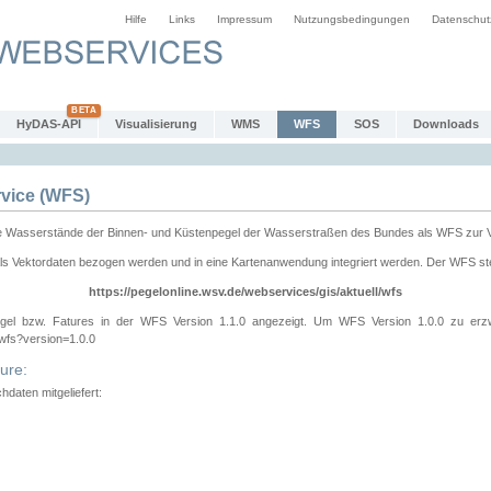
Hilfe
Links
Impressum
Nutzungsbedingungen
Datenschut
HyDAS-API
Visualisierung
WMS
WFS
SOS
Downloads
vice (WFS)
e Wasserstände der Binnen- und Küstenpegel der Wasserstraßen des Bundes als WFS zur 
ls Vektordaten bezogen werden und in eine Kartenanwendung integriert werden. Der WFS ste
https://pegelonline.wsv.de/webservices/gis/aktuell/wfs
gel bzw. Fatures in der WFS Version 1.1.0 angezeigt. Um WFS Version 1.0.0 zu erz
/wfs?version=1.0.0
ure:
daten mitgeliefert: