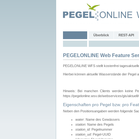
Überblick
REST-API
PEGELONLINE Web Feature Ser
PEGELONLINE WFS stellt kostenfrei tagesaktuell
Hierbei können aktuelle Wasserstände der Pegel a
Hinweis: Bei manchen Clients werden keine Pe
https://pegelonline.wsv.de/webservices/gis/aktuell
Eigenschaften pro Pegel bzw. pro Feat
Neben den Positionsangaben werden folgende Sach
water
: Name des Gewässers
station
: Name des Pegels
station_id
: Pegelnummer
station_ud
: Pegel-UUID