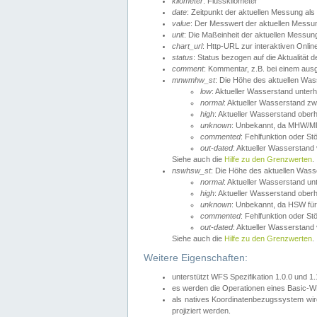
kilometer
: Flusskilometer
date
: Zeitpunkt der aktuellen Messung als
value
: Der Messwert der aktuellen Messu
unit
: Die Maßeinheit der aktuellen Messun
chart_url
: Http-URL zur interaktiven Onlin
status
: Status bezogen auf die Aktualität
comment
: Kommentar, z.B. bei einem ausge
mnwmhw_st
: Die Höhe des aktuellen Wa
low
: Aktueller Wasserstand unter
normal
: Aktueller Wasserstand
high
: Aktueller Wasserstand ober
unknown
: Unbekannt, da MHW/MN
commented
: Fehlfunktion oder St
out-dated
: Aktueller Wasserstand v
Siehe auch die
Hilfe zu den Grenzwerten
.
nswhsw_st
: Die Höhe des aktuellen Was
normal
: Aktueller Wasserstand u
high
: Aktueller Wasserstand ober
unknown
: Unbekannt, da HSW für
commented
: Fehlfunktion oder St
out-dated
: Aktueller Wasserstand v
Siehe auch die
Hilfe zu den Grenzwerten
.
Weitere Eigenschaften:
unterstützt WFS Spezifikation 1.0.0 und 1
es werden die Operationen eines Basic-WF
als natives Koordinatenbezugssystem w
projiziert werden.