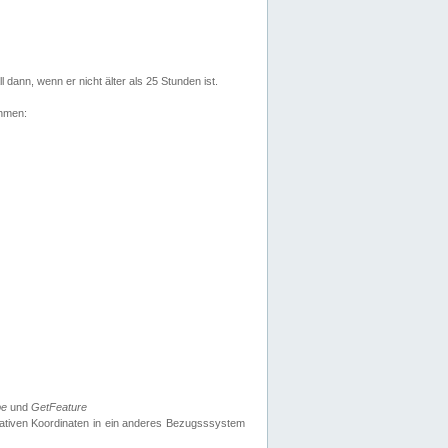
l dann, wenn er nicht älter als 25 Stunden ist.
ehmen:
pe
und
GetFeature
nativen Koordinaten in ein anderes Bezugsssystem