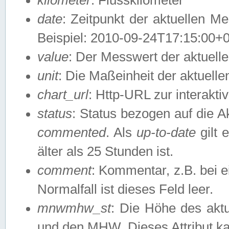
date
: Zeitpunkt der aktuellen M
Beispiel: 2010-09-24T17:15:00+
value
: Der Messwert der aktuel
unit
: Die Maßeinheit der aktuell
chart_url
: Http-URL zur interakti
status
: Status bezogen auf die A
commented
. Als
up-to-date
gilt 
älter als 25 Stunden ist.
comment
: Kommentar, z.B. bei 
Normalfall ist dieses Feld leer.
mnwmhw_st
: Die Höhe des ak
und den MHW. Dieses Attribut k