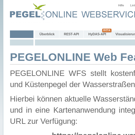
Hilfe
Lin
Überblick
REST-API
HyDAS-API
Visualisieru
PEGELONLINE Web Feat
PEGELONLINE WFS stellt kostenfr
und Küstenpegel der Wasserstraßen
Hierbei können aktuelle Wasserstän
und in eine Kartenanwendung integ
URL zur Verfügung: