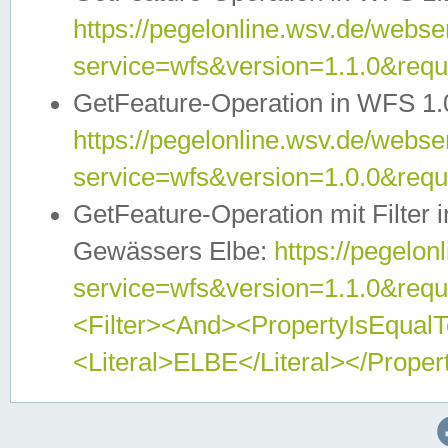
https://pegelonline.wsv.de/webser
service=wfs&version=1.1.0&req
GetFeature-Operation in WFS 1.
https://pegelonline.wsv.de/webser
service=wfs&version=1.0.0&req
GetFeature-Operation mit Filter 
Gewässers Elbe:
https://pegelon
service=wfs&version=1.1.0&req
<Filter><And><PropertyIsEqua
<Literal>ELBE</Literal></Proper