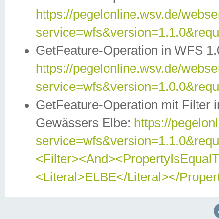
https://pegelonline.wsv.de/webser
service=wfs&version=1.1.0&req
GetFeature-Operation in WFS 1.
https://pegelonline.wsv.de/webser
service=wfs&version=1.0.0&req
GetFeature-Operation mit Filter 
Gewässers Elbe:
https://pegelon
service=wfs&version=1.1.0&req
<Filter><And><PropertyIsEqua
<Literal>ELBE</Literal></Proper