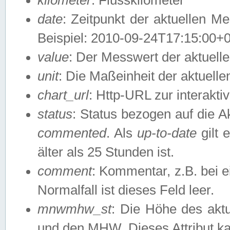
date
: Zeitpunkt der aktuellen M
Beispiel: 2010-09-24T17:15:00+
value
: Der Messwert der aktuel
unit
: Die Maßeinheit der aktuell
chart_url
: Http-URL zur interakti
status
: Status bezogen auf die A
commented
. Als
up-to-date
gilt 
älter als 25 Stunden ist.
comment
: Kommentar, z.B. bei 
Normalfall ist dieses Feld leer.
mnwmhw_st
: Die Höhe des ak
und den MHW. Dieses Attribut k