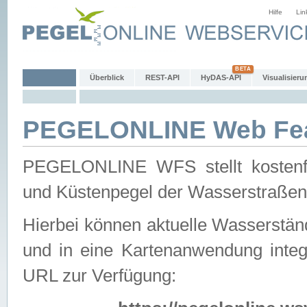
Hilfe
Lin
Überblick
REST-API
HyDAS-API
Visualisieru
PEGELONLINE Web Feat
PEGELONLINE WFS stellt kostenfr
und Küstenpegel der Wasserstraßen
Hierbei können aktuelle Wasserstän
und in eine Kartenanwendung integ
URL zur Verfügung: