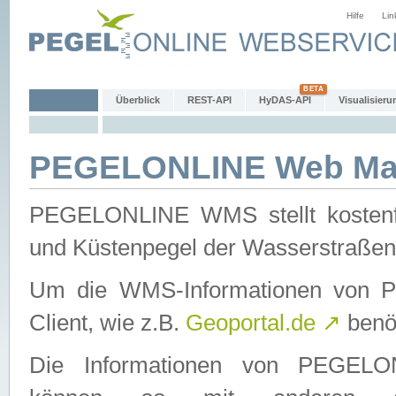
Hilfe
Lin
Überblick
REST-API
HyDAS-API
Visualisieru
PEGELONLINE Web Map
PEGELONLINE WMS stellt kostenfr
und Küstenpegel der Wasserstraßen
Um die WMS-Informationen von 
Client, wie z.B.
Geoportal.de
↗
benöt
Die Informationen von PEGE