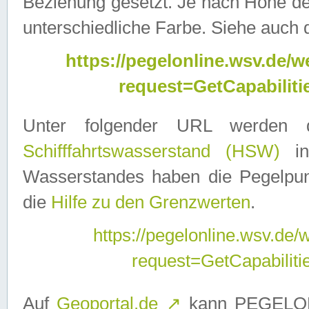
Beziehung gesetzt. Je nach Höhe d
unterschiedliche Farbe. Siehe auch 
https://pegelonline.wsv.de
request=GetCapabilit
Unter folgender URL werden
Schifffahrtswasserstand (HSW)
in
Wasserstandes haben die Pegelpunk
die
Hilfe zu den Grenzwerten
.
https://pegelonline.wsv.de
request=GetCapabilit
Auf
Geoportal.de
↗
kann PEGELON