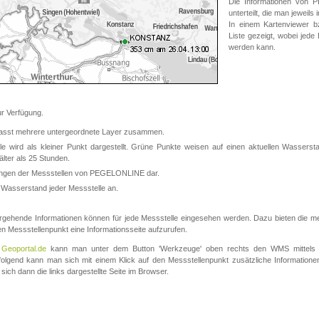
Die Informationen von
unterteilt, die man jeweil
In einem Kartenviewer b
Liste gezeigt, wobei jede
werden kann.
 Verfügung.
asst mehrere untergeordnete Layer zusammen.
 wird als kleiner Punkt dargestellt. Grüne Punkte weisen auf einen aktuellen Wasserstan
lter als 25 Stunden.
nungen der Messstellen von PEGELONLINE dar.
 Wasserstand jeder Messstelle an.
rgehende Informationen können für jede Messstelle eingesehen werden. Dazu bieten die meis
en Messstellenpunkt eine Informationsseite aufzurufen.
m
Geoportal.de
kann man unter dem Button 'Werkzeuge' oben rechts den WMS mittels
olgend kann man sich mit einem Klick auf den Messstellenpunkt zusätzliche Informatio
 sich dann die links dargestellte Seite im Browser.