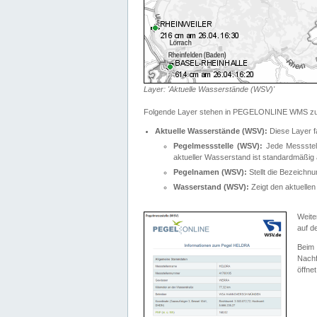
Layer: 'Aktuelle Wasserstände (WSV)'
Folgende Layer stehen in PEGELONLINE WMS zur
Aktuelle Wasserstände (WSV):
Diese Layer f
Pegelmessstelle (WSV):
Jede Messstelle
aktueller Wasserstand ist standardmäßig ä
Pegelnamen (WSV):
Stellt die Bezeich
Wasserstand (WSV):
Zeigt den aktuellen
Weite
auf d
Bei
Nachf
öffnet