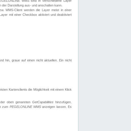
 PEGELONLINE WMS sind in verschiedene Layer
s in der Darstellung aus- und anschalten kann.
zw. WMS-Client werden die Layer meist in einer
 Layer mit einer Checkbox aktiviert und deaktiviert
d hin, graue auf einen nicht aktuellen. Ein nicht
ten Kartenclients die Möglichkeit mit einem Klick
 der oben genannten
GetCapabilities
hinzufügen.
nen zum
PEGELONLINE WMS
anzeigen lassen. Es