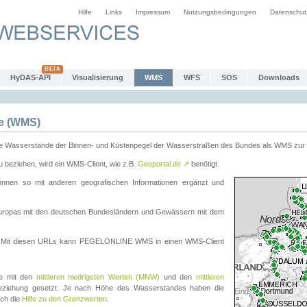
Hilfe
Links
Impressum
Nutzungsbedingungen
Datenschut
HyDAS-API
Visualisierung
WMS
WFS
SOS
Downloads
e (WMS)
e Wasserstände der Binnen- und Küstenpegel der Wasserstraßen des Bundes als WMS zur 
eziehen, wird ein WMS-Client, wie z.B.
Geoportal.de
↗
benötigt.
en so mit anderen geografischen Informationen ergänzt und
eleuropas mit den deutschen Bundesländern und Gewässern mit dem
. Mit diesen URLs kann PEGELONLINE WMS in einen WMS-Client
te mit den
mittleren niedrigsten Werten (MNW)
und den
mittleren
eziehung gesetzt. Je nach Höhe des Wasserstandes haben die
uch die
Hilfe zu den Grenzwerten
.