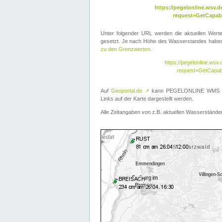
https://pegelonline.wsv
request=GetCapabi
Unter folgender URL werden die aktuellen Wer
gesetzt. Je nach Höhe des Wasserstandes haben 
zu den Grenzwerten
.
https://pegelonline.ws
request=GetCapab
Auf
Geoportal.de
↗
kann PEGELONLINE WMS übe
Links auf der Karte dargestellt werden.
Alle Zeitangaben von z.B. aktuellen Wasserständen 