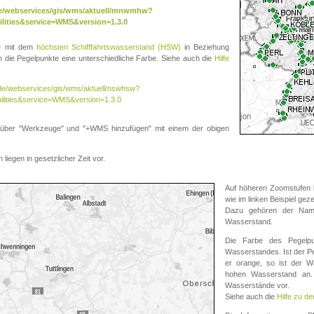
.de/webservices/gis/wms/aktuell/mnwmhw?
lities&service=WMS&version=1.3.0
te mit dem
höchsten Schifffahrtswasserstand (HSW)
in Beziehung
die Pegelpunkte eine unterschiedliche Farbe. Siehe auch die
Hilfe
v.de/webservices/gis/wms/aktuell/nswhsw?
ilities&service=WMS&version=1.3.0
r "Werkzeuge" und "+WMS hinzufügen" mit einem der obigen
liegen in gesetzlicher Zeit vor.
Auf höheren Zoomstufen k
wie im linken Beispiel gez
Dazu gehören der Name
Wasserstand.
Die Farbe des Pegelpu
Wasserstandes. Ist der Peg
er orange, so ist der Wa
hohen Wasserstand an. 
Wasserstände vor.
Siehe auch die
Hilfe zu d