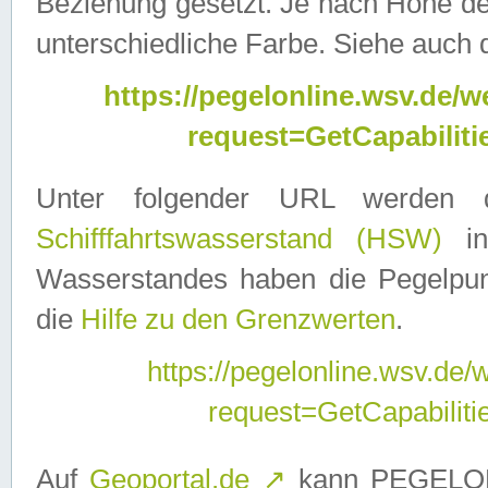
Beziehung gesetzt. Je nach Höhe d
unterschiedliche Farbe. Siehe auch 
https://pegelonline.wsv.de
request=GetCapabilit
Unter folgender URL werden
Schifffahrtswasserstand (HSW)
in
Wasserstandes haben die Pegelpunk
die
Hilfe zu den Grenzwerten
.
https://pegelonline.wsv.de
request=GetCapabilit
Auf
Geoportal.de
↗
kann PEGELON