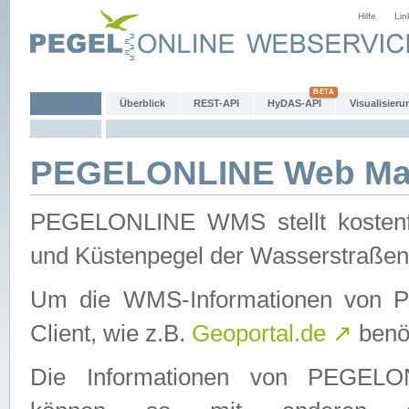
Hilfe
Lin
Überblick
REST-API
HyDAS-API
Visualisieru
PEGELONLINE Web Map
PEGELONLINE WMS stellt kostenfr
und Küstenpegel der Wasserstraßen
Um die WMS-Informationen von 
Client, wie z.B.
Geoportal.de
↗
benöt
Die Informationen von PEGE