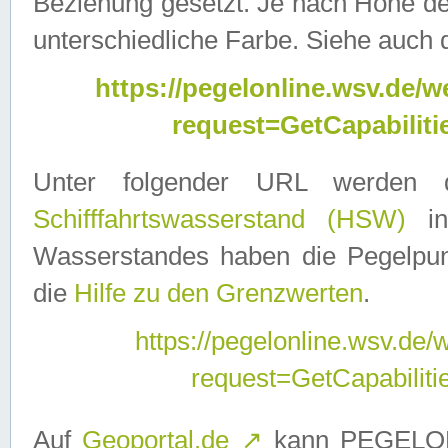
Beziehung gesetzt. Je nach Höhe d
unterschiedliche Farbe. Siehe auch 
https://pegelonline.wsv.de
request=GetCapabilit
Unter folgender URL werden
Schifffahrtswasserstand (HSW)
in
Wasserstandes haben die Pegelpunk
die
Hilfe zu den Grenzwerten
.
https://pegelonline.wsv.de
request=GetCapabilit
Auf
Geoportal.de
↗
kann PEGELON