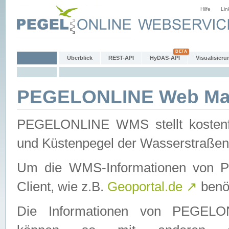
Hilfe
Lin
Überblick
REST-API
HyDAS-API
Visualisieru
PEGELONLINE Web Map
PEGELONLINE WMS stellt kostenfr
und Küstenpegel der Wasserstraßen
Um die WMS-Informationen von 
Client, wie z.B.
Geoportal.de
↗
benöt
Die Informationen von PEGE